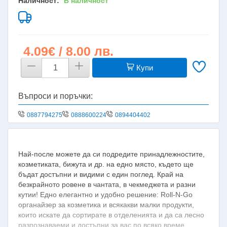
Наличност:
В наличност
4.09€ / 8.00 лв.
Купи
Въпроси и поръчки:
0887794275
0888600224
0894404402
Най-после можете да си подредите принадлежностите,
козметиката, бижута и др. на едно място, където ще
бъдат достъпни и видими с един поглед. Край на
безкрайното ровене в чантата, в чекмеджета и разни
кутии! Едно елегантно и удобно решениe: Roll-N-Go
органайзер за козметика и всякакви малки продукти,
които искате да сортирате в отделенията и да са лесно
разпознаваеми и достъпни за вас по всяко време.