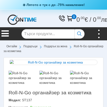
☀️ Лятото е тук с до -75% намаление!
0
0
.00
€
/
0
.00
л
Онтайм
Подаръци
Подарък за жена
Roll-N-Go органайзер
за козметика
Roll-N-Go органайзер за козметика
Модел:
ST137