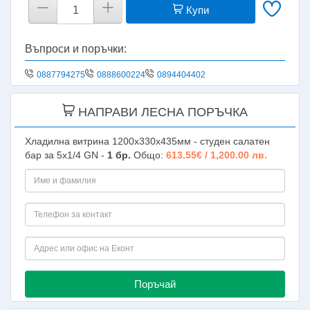
Купи
Въпроси и поръчки:
0887794275
0888600224
0894404402
НАПРАВИ ЛЕСНА ПОРЪЧКА
Хладилна витрина 1200х330х435мм - студен салатен
бар за 5х1/4 GN -
1
бр.
Общо:
613.55€ / 1,200.00 лв.
Поръчай