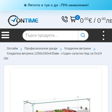
☀️ Лятото е тук с до -75% намаление!
0
0
.00
€
/
0
.00
л
Онтайм
Професионални уреди
Хладилни витрини
Хладилна витрина 1200х330х435мм - студен салатен бар за 5х1/4
GN