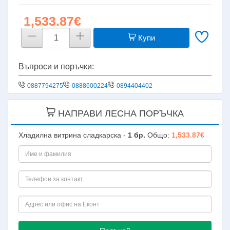
1,533.87€
Купи
Въпроси и поръчки:
0887794275
0888600224
0894404402
НАПРАВИ ЛЕСНА ПОРЪЧКА
Хладилна витрина сладкарска -
1
бр.
Общо:
1,533.87€