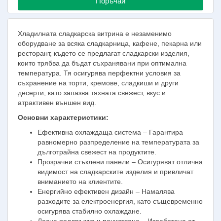
Поръчай
Хладилната сладкарска витрина е незаменимо
оборудване за всяка сладкарница, кафене, пекарна или
ресторант, където се предлагат сладкарски изделия,
които трябва да бъдат съхранявани при оптимална
температура. Тя осигурява перфектни условия за
съхранение на торти, кремове, сладкиши и други
десерти, като запазва тяхната свежест, вкус и
атрактивен външен вид.
Основни характеристики:
Ефективна охлаждаща система – Гарантира
равномерно разпределение на температурата за
дълготрайна свежест на продуктите.
Прозрачни стъклени панели – Осигуряват отлична
видимост на сладкарските изделия и привличат
вниманието на клиентите.
Енергийно ефективен дизайн – Намалява
разходите за електроенергия, като същевременно
осигурява стабилно охлаждане.
Лесна поддръжка и почистване – Изработена от