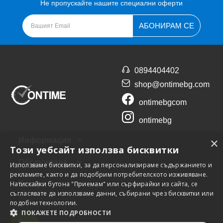
Не пропускайте нашите специални оферти
АБОНИРАМ СЕ
0894404402
shop@ontimebg.com
ontimebgcom
ontimebg
×
Информация
Този уебсайт използва бисквитки
Обслужване
Използваме бисквитки, за да персонализираме съдържанието и
рекламите, както и да подобрим потребителското изживяване.
Натискайки бутона "Приемам" или сърфирайки из сайта, се
Екстри
съгласявате да използваме данни, събирани чрез бисквитки или
подобни технологии.
ПОКАЖЕТЕ ПОДРОБНОСТИ