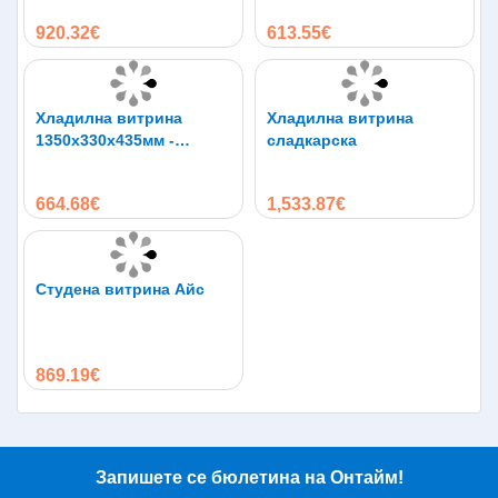
5х1/4 GN
920.32€
613.55€
Хладилна витрина
Хладилна витрина
1350х330х435мм -
сладкарска
студен салатен бар за
6х1/4 GN
664.68€
1,533.87€
Студена витрина Айс
869.19€
Запишете се бюлетина на Онтайм!