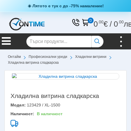
☀️ Лятото е тук с до -75% намаление!
0
0
.00
€
/
0
.00
л
Онтайм
Професионални уреди
Хладилни витрини
Хладилна витрина сладкарска
Хладилна витрина сладкарска
Модел:
123429 / XL-1500
Наличност:
В наличност