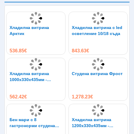
Хладилна витрина
Хладилна витрина с led
Арктик
осветление 10/18 съда
536.85€
843.63€
Хладилна витрина
Студена витрина Фрост
1000х330х435мм -
студен салатен бар за
4х1/4 GN
562.42€
1,278.23€
Бен мари с 8
Хладилна витрина
гастронорми студена
1200х330х435мм -
витрина
студен салатен бар за