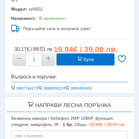
Модел:
sz0602
Наличност:
В наличност
Поръчайте сега и получете утре!
19.94€ / 39.00 лв.
30.17€ / 59.01 лв.
Купи
Въпроси и поръчки:
0887794275
0888600224
0894404402
НАПРАВИ ЛЕСНА ПОРЪЧКА
Безжична камера / бебефон 2MP 1080P, функция
следене, микрофон, IR -
1
бр.
Общо:
19.94€ / 39.00 лв.