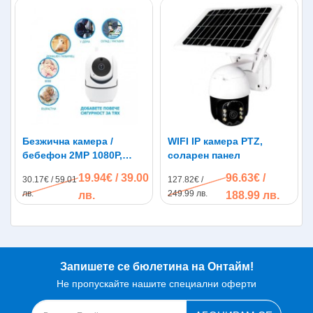
Безжична камера /
WIFI IP камера PTZ,
бебефон 2MP 1080P,
соларен панел
функция следене,
19.94€ / 39.00
96.63€ /
30.17€ / 59.01
127.82€ /
микрофон, IR
лв.
249.99 лв.
лв.
188.99 лв.
Запишете се бюлетина на Онтайм!
Не пропускайте нашите специални оферти