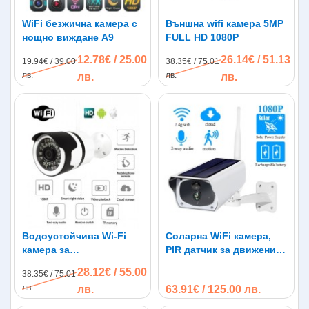
WiFi безжична камера с
Външна wifi камера 5MP
нощно виждане A9
FULL HD 1080P
12.78€ / 25.00
26.14€ / 51.13
19.94€ / 39.00
38.35€ / 75.01
лв.
лв.
лв.
лв.
Водоустойчива Wi-Fi
Соларна WiFi камера,
камера за
PIR датчик за движение,
видеонаблюдение
5MP/4mm
28.12€ / 55.00
38.35€ / 75.01
лв.
лв.
63.91€ / 125.00 лв.