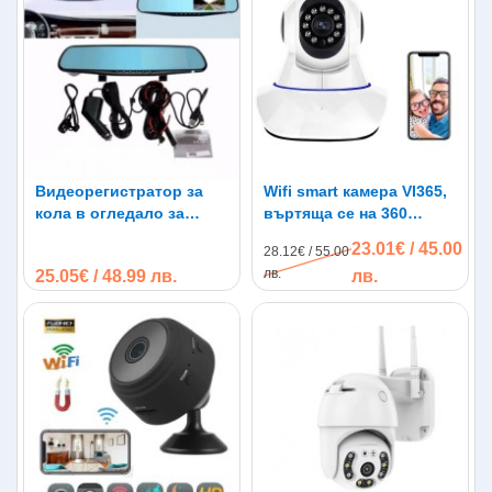
Видеорегистратор за
Wifi smart камера VI365,
кола в огледало за
въртяща се на 360
обратно виждане с
градуса
23.01€ / 45.00
28.12€ / 55.00
камера
лв.
25.05€ / 48.99 лв.
лв.