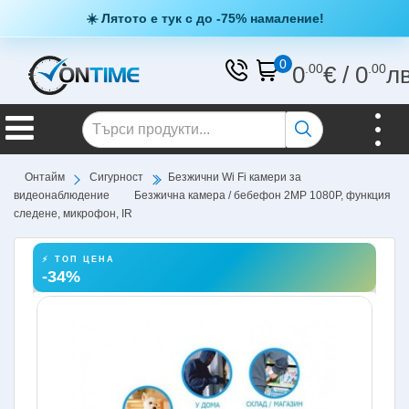
☀️ Лятото е тук с до -75% намаление!
0
0
.00
€
/
0
.00
л
Онтайм
Сигурност
Безжични Wi Fi камери за
видеонаблюдение
Безжична камера / бебефон 2MP 1080P, функция
следене, микрофон, IR
⚡ ТОП ЦЕНА
-34%