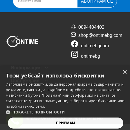
АБОНИРАМ СЕ
0894404402
shop@ontimebg.com
ontimebgcom
ontimebg
Информация
×
Този уебсайт използва бисквитки
Обслужване
Използваме бисквитки, за да персонализираме съдържанието и
рекламите, както и да подобрим потребителското изживяване.
Екстри
Натискайки бутона "Приемам" или сърфирайки из сайта, се
съгласявате да използваме данни, събирани чрез бисквитки или
подобни технологии.
ПОКАЖЕТЕ ПОДРОБНОСТИ
© 2026 Онтайм - Всички права запазени
ПРИЕМАМ