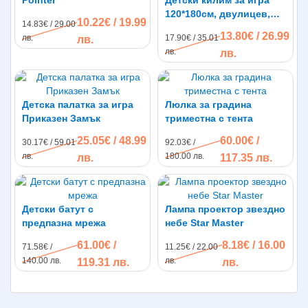
Pointer
Детски килим за игра
120*180см, двулицев,
10.22€ / 19.99
14.83€ / 29.00
термоизолиращ, XPE
13.80€ / 26.99
лв.
17.90€ / 35.01
лв.
пяна
лв.
лв.
Детска палатка за игра
Люлка за градина
Приказен Замък
триместна с тента
25.05€ / 48.99
60.00€ /
30.17€ / 59.01
92.03€ /
лв.
180.00 лв.
лв.
117.35 лв.
Детски батут с
Лампа проектор звездно
предпазна мрежа
небе Star Master
61.00€ /
8.18€ / 16.00
71.58€ /
11.25€ / 22.00
140.00 лв.
лв.
119.31 лв.
лв.