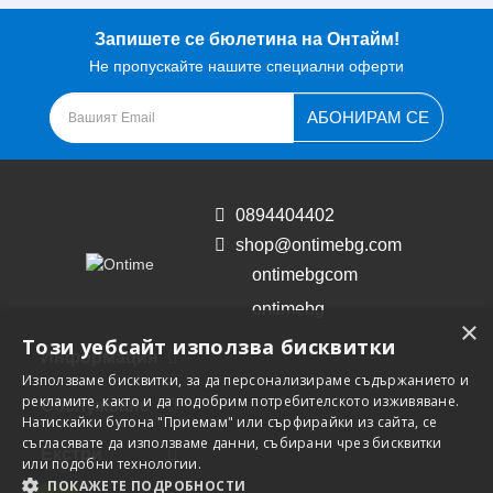
Запишете се бюлетина на Онтайм!
Не пропускайте нашите специални оферти
АБОНИРАМ СЕ
0894404402
shop@ontimebg.com
ontimebgcom
ontimebg
×
Този уебсайт използва бисквитки
Информация
Използваме бисквитки, за да персонализираме съдържанието и
рекламите, както и да подобрим потребителското изживяване.
Обслужване
Натискайки бутона "Приемам" или сърфирайки из сайта, се
съгласявате да използваме данни, събирани чрез бисквитки
Екстри
или подобни технологии.
ПОКАЖЕТЕ ПОДРОБНОСТИ