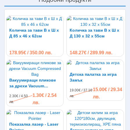
Количка за тави В х Ш х
Количка за тави В х Ш х
Д 85 х 46 х 62см
Д 130 х 32 х 55см
178.95€ / 350.00 лв.
148.27€ / 289.99 лв.
Детска палатка за игра
Вакуумиращи пликове
Замък
за дрехи Vacuum
15.00€ / 29.34
19.00€ / 37.16
Compressed Bag
1.30€ / 2.54
2.30€ / 4.50
лв.
лв.
лв.
лв.
Показалка лазер - Laser