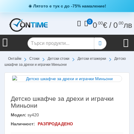
☀️ Лятото е тук с до -75% намаление!
0
0
.00
€
/
0
.00
лв
Онтайм
Стоки
Детски стоки
Детски етажерки
Детско
шкафче за дрехи и играчки Миньони
Детско шкафче за дрехи и играчки
Миньони
Модел:
sy420
Наличност:
РАЗПРОДАДЕНО