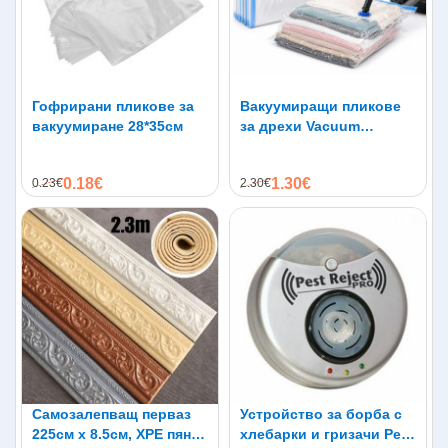
Гофрирани пликове за
Вакуумиращи пликове
вакуумиране 28*35см
за дрехи Vacuum
Compressed Bag
0.18€
1.30€
0.23€
2.30€
Самозалепващ перваз
Устройство за борба с
225см х 8.5см, XPE пяна,
хлебарки и гризачи Pest