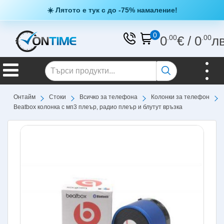
☀️ Лятото е тук с до -75% намаление!
0
0
.00
€
/
0
.00
л
Онтайм
Стоки
Всичко за телефона
Колонки за телефон
Beatbox колонка с мп3 плеър, радио плеър и блутут връзка