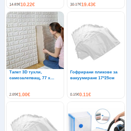
10.22€
19.43€
14.83€
30.17€
Тапет 3D тухли,
Гофрирани пликове за
самозалепващ, 77 х
вакуумиране 17*25см
70см, бял цвят
1.00€
0.11€
2.05€
0.15€