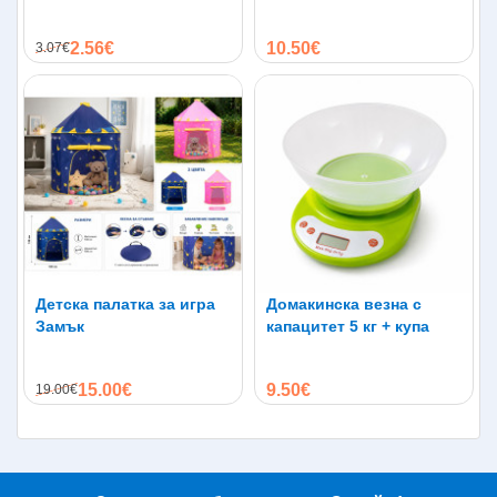
водоустойчив
Reject Pro до 300кв.м
2.56€
10.50€
3.07€
Детска палатка за игра
Домакинска везна с
Замък
капацитет 5 кг + купа
15.00€
9.50€
19.00€