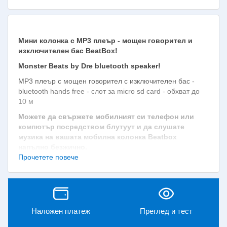
Мини колонка с МР3 плеър - мощен говорител и
изключителен бас BeatBox!
Monster Beats by Dre bluetooth speaker!
МР3 плеър с мощен говорител с изключителен бас -
bluetooth hands free - слот за micro sd card - обхват до
10 м
Можете да свържете мобилният си телефон или
компютър посредством блутуут и да слушате
музика на вашата мобилна колонка Beatbox
напълно безжично.
Прочетете повече
- ПРИЕМА СИГНАЛ през Bluetooth ОТ ТЕЛЕФОН,
ЛАПТОП, ТАБЛЕТ и други устройства снабдени с
Bluetooth
- Възпроизвежда музика МР3 от TF (microSD) КАРТИ С
ПАМЕТ.
Наложен платеж
Преглед и тест
- Може да се използва като Hands Free за всички