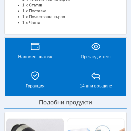
1 x Статив
1 x Поставка
1 x Почистваща кърпа
1 x Чанта
Наложен платеж
Преглед и тест
Гаранция
14 дни връщане
Подобни продукти