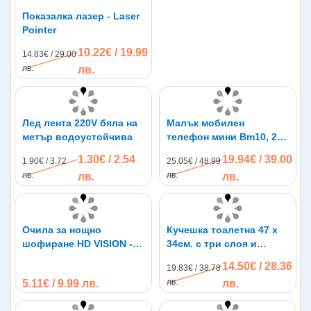
Показалка лазер - Laser
Pointer
10.22€ / 19.99
14.83€ / 29.00
лв.
лв.
Лед лента 220V бяла на
Малък мобилен
метър водоустойчива
телефон мини Bm10, 2
сим карти, bluetooth
1.30€ / 2.54
19.94€ / 39.00
1.90€ / 3.72
25.05€ / 48.99
свързване, 7 х 3см
лв.
лв.
лв.
лв.
Очила за нощно
Кучешка тоалетна 47 х
шофиране HD VISION - 2
34см. с три слоя и
броя
имитационна трева
14.50€ / 28.36
19.83€ / 38.78
лв.
5.11€ / 9.99 лв.
лв.