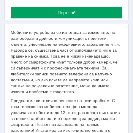
Поръчай
Мобилните устройства се използват за изключително
разнообразни дейности комуникация с приятели,
клиенти, улесняване на ежедневието, забавление и т.н.
Разбира се, съществена част от използването им е за
правене на снимки. Това не е никак изненадващо,
много от смартфоните имат толкова добри камери, че
си съперничат и с професионалната техника. За
любителски записи повечето телефони са напълно
достатъчни, но ако искате да направите клип или
снимка на по-далечно разстояние, може да имате
известни проблеми с качеството.
Предлагаме ви отлично решение на този проблем. С
този телескоп за мобилен телефон може да
увеличавате обектите до 12 пъти, разполага със статив
за повече стабилност и е подходящ за редица марки
смартфони. Позволява заснемане на голямо
разстояние! Инсталира се изключително лесно и е