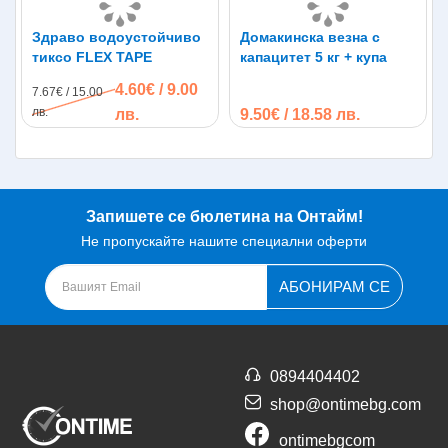
Здраво водоустойчиво
Домакинска везна с
тиксо FLEX TAPE
капацитет 5 кг + купа
4.60€ / 9.00
7.67€ / 15.00
лв.
лв.
9.50€ / 18.58 лв.
Запишете се бюлетина на Онтайм!
Не пропускайте нашите специални оферти
АБОНИРАМ СЕ
0894404402
shop@ontimebg.com
ontimebgcom