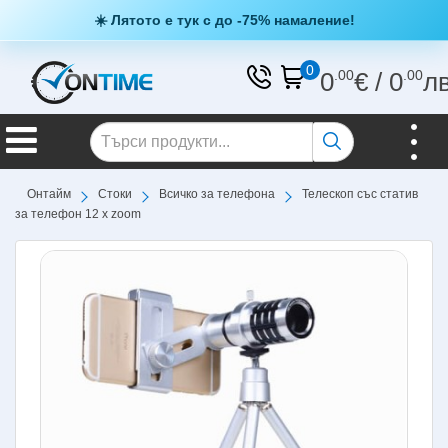
☀️ Лятото е тук с до -75% намаление!
0
0
.00
€
/
0
.00
л
Онтайм
Стоки
Всичко за телефона
Телескоп със статив
за телефон 12 х zoom