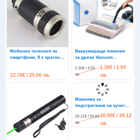
Мобилен телескоп за
Вакуумиращи пликове
смартфони, 8 x кратно
за дрехи Vacuum
оптично увеличение
Compressed Bag
1.30€ / 2.54
2.30€ / 4.50
лв.
12.78€ / 25.00 лв.
лв.
Машинка за
подстригване на кучета
BaoRun P6 с керамична
20.00€ / 39.12
28.12€ / 55.00
глава
лв.
лв.