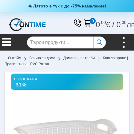
☀️ Лятото е тук с до -75% намаление!
0
0
.00
€
/
0
.00
л
Онтайм
Всичко за дома
Домашни потреби
Кош за пране |
Правоъгълна | PVC Ратан
⚡ ТОП ЦЕНА
-31%