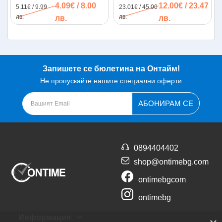
4.09€ / 8.00
12.00€ / 23.47
5.11€ / 9.99
23.01€ / 45.00
лв.
лв.
лв.
лв.
Запишете се бюлетина на Онтайм!
Не пропускайте нашите специални оферти
АБОНИРАМ СЕ
0894404402
shop@ontimebg.com
ontimebgcom
ontimebg
Информация