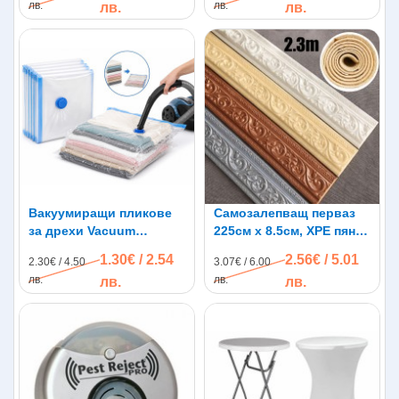
лв.
лв.
лв.
лв.
Вакуумиращи пликове
Самозалепващ перваз
за дрехи Vacuum
225см х 8.5см, XPE пяна,
Compressed Bag
водоустойчив
1.30€ / 2.54
2.56€ / 5.01
2.30€ / 4.50
3.07€ / 6.00
лв.
лв.
лв.
лв.