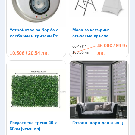
Устройство за борба с
Маса за кетъринг
хлебарки и гризачи Pest
сгъваема кръгла
Reject Pro до 300кв.м
диаметър 80см.
46.00€ / 89.97
66.47€ /
130.00 лв.
10.50€ / 20.54 лв.
лв.
Изкуствена трева 40 х
Готови щори ден и нощ
60см |чемшир|