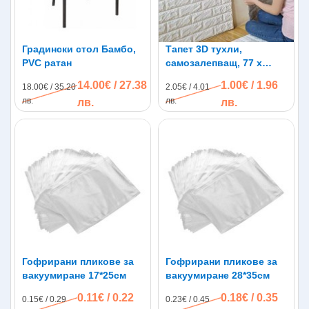
Градински стол Бамбо,
Тапет 3D тухли,
PVC ратан
самозалепващ, 77 х
70см, бял цвят
14.00€ / 27.38
1.00€ / 1.96
18.00€ / 35.20
2.05€ / 4.01
лв.
лв.
лв.
лв.
Гофрирани пликове за
Гофрирани пликове за
вакуумиране 17*25см
вакуумиране 28*35см
0.11€ / 0.22
0.18€ / 0.35
0.15€ / 0.29
0.23€ / 0.45