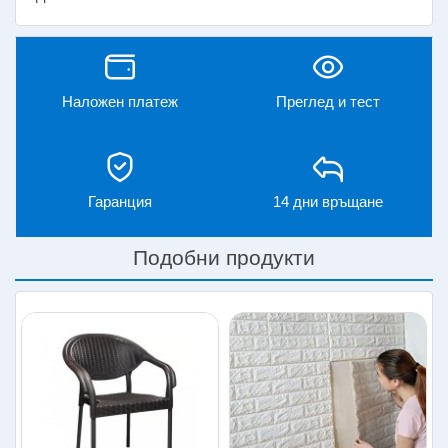
Наложен платеж
Преглед и тест
Гаранция
14 дни връщане
Подобни продукти