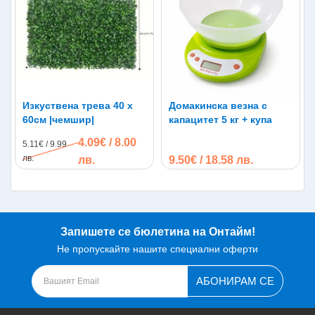
Изкуствена трева 40 х
Домакинска везна с
60см |чемшир|
капацитет 5 кг + купа
4.09€ / 8.00
5.11€ / 9.99
лв.
лв.
9.50€ / 18.58 лв.
Запишете се бюлетина на Онтайм!
Не пропускайте нашите специални оферти
АБОНИРАМ СЕ