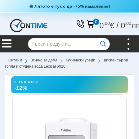
☀️ Лятото е тук с до -75% намаление!
0
0
.00
€
/
0
.00
л
Онтайм
Всичко за дома
Кухненски уреди
Диспенсър за
топла и студена вода Lexical 6020
⚡ ТОП ЦЕНА
-12%