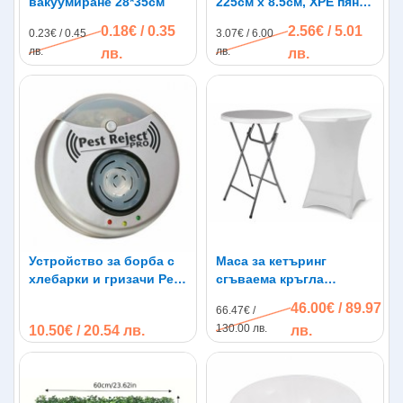
вакуумиране 28*35см
225см х 8.5см, XPE пяна,
водоустойчив
0.18€ / 0.35
2.56€ / 5.01
0.23€ / 0.45
3.07€ / 6.00
лв.
лв.
лв.
лв.
Устройство за борба с
Маса за кетъринг
хлебарки и гризачи Pest
сгъваема кръгла
Reject Pro до 300кв.м
диаметър 80см.
46.00€ / 89.97
66.47€ /
130.00 лв.
10.50€ / 20.54 лв.
лв.