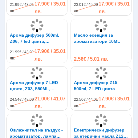
17.90€ / 35.01
17.90€ / 35.01
21.99€ / 43.01
23.01€ / 45.00
светлини
лв.
лв.
лв.
лв.
Арома дифузер 500ml,
Масло есенция за
Z06, 7 led цвята,
ароматизатори 10ML
дистанционно
17.90€ / 35.01
21.99€ / 43.01
лв.
лв.
2.56€ / 5.01 лв.
Арома дифузер 7 LED
Арома дифузер Z15,
цвята, Z03, 550ML,
500ml, 7 LED цвята
дистанционно
21.00€ / 41.07
17.90€ / 35.01
24.54€ / 48.00
22.50€ / 44.01
лв.
лв.
лв.
лв.
Овлажнител на въздух -
Електрически дифузер
ароматизатор, лампа
за етерични масла Z12 -