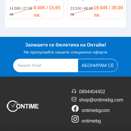
луна
500мл.
8.00€ / 15.65
19.94€ / 39.00
14.00€ / 27.38
23.52€ / 46.00
лв.
лв.
лв.
лв.
Запишете се бюлетина на Онтайм!
Не пропускайте нашите специални оферти
АБОНИРАМ СЕ
0894404402
shop@ontimebg.com
ontimebgcom
ontimebg