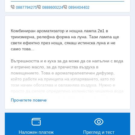
0887794275
0888600224
0894404402
Комбиниран ароматизатор и нощна лампа 2в1 в
триизмерна, релефна форма на луна. Тази лампа ще
свети ефектно през ноща, сякаш истинска луна и не
само това...
Вътрешността и е куха за да може да се напълни с вода
и етрично масло, за да пречиства въздуха в
помещението. Това е ароматерапевтичен дифузер,
който работи на принципа на изпаряването, като по
този начин обогатява и овлажнява въздуха. Нужно е
просто да сипете определено количество чешмяна вода
и няколко капки есенция от етерично масло. Щом се
Прочетете повече
включи, лампата ще засвети и започне да изпарява
водна мъгла, отделяйки свеж аромат с мирис на
поставената есенция.
Нощна лампа тип дифузер и овлажнител свети в
Наложен платеж
Преглед и тест
различни цветове. С реалистичната си 3D форма