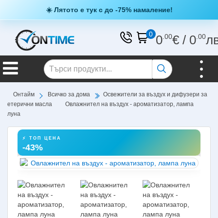
☀️ Лятото е тук с до -75% намаление!
0
0
.00
€
/
0
.00
л
Онтайм
Всичко за дома
Освежители за въздух и дифузери за
етерични масла
Овлажнител на въздух - ароматизатор, лампа
луна
⚡ ТОП ЦЕНА
-43%