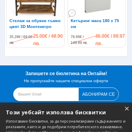
Стелаж за обувки тъмен
Кетъринг маса 180 x 75
цвят 3D Монтенегро
см
25.00€ / 48.90
46.00€ / 89.97
35.28€ / 69.00
76.69€ /
лв.
149.99 лв.
лв.
лв.
Запишете се бюлетина на Онтайм!
Не пропускайте нашите специални оферти
АБОНИРАМ СЕ
×
Този уебсайт използва бисквитки
0894404402
Използваме бисквитки, за да персонализираме съдържанието и
рекламите, както и да подобрим потребителското изживяване.
shop@ontimebg.com