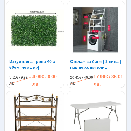
Изкуствена трева 40 х
Стелаж за баня | 3 нива |
60см |чемшир|
над пералня или
тоалетна
4.09€ / 8.00
17.90€ / 35.01
5.11€ / 9.99
20.45€ / 40.00
лв.
лв.
лв.
лв.