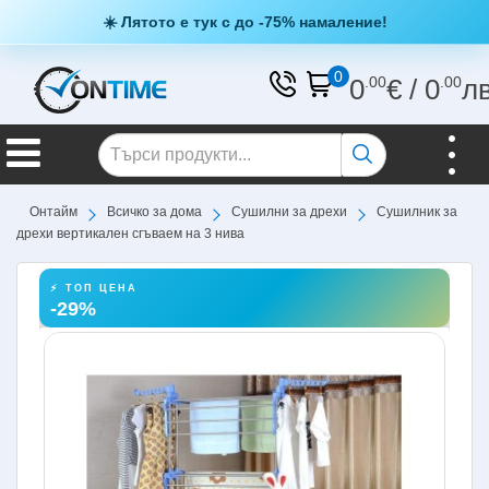
☀️ Лятото е тук с до -75% намаление!
0
0
.00
€
/
0
.00
л
Онтайм
Всичко за дома
Сушилни за дрехи
Сушилник за
дрехи вертикален сгъваем на 3 нива
⚡ ТОП ЦЕНА
-29%