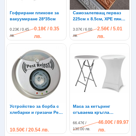
Гофрирани пликове за
Самозалепващ перваз
вакуумиране 28*35см
225см х 8.5см, XPE пяна,
водоустойчив
0.18€ / 0.35
2.56€ / 5.01
0.23€ / 0.45
3.07€ / 6.00
лв.
лв.
лв.
лв.
Устройство за борба с
Маса за кетъринг
хлебарки и гризачи Pest
сгъваема кръгла
Reject Pro до 300кв.м
диаметър 80см.
46.00€ / 89.97
66.47€ /
130.00 лв.
10.50€ / 20.54 лв.
лв.