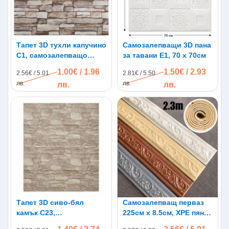
Тапет 3D тухли капучино
Самозалепващи 3D пана
C1, самозалепващo
за тавани E1, 70 х 70см
пано, 70 х 77см
1.00€ / 1.96
1.50€ / 2.93
2.56€ / 5.01
2.81€ / 5.50
лв.
лв.
лв.
лв.
Тапет 3D сиво-бял
Самозалепващ перваз
камък C23,
225см х 8.5см, XPE пяна,
самозалепващ, 70 х
водоустойчив