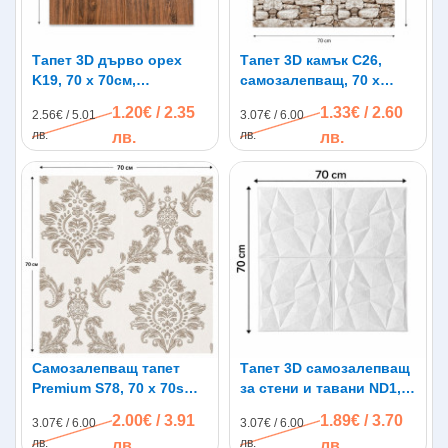
Тапет 3D дърво орех
Тапет 3D камък C26,
K19, 70 х 70см,
самозалепващ, 70 х
самозалепващ
77см
1.20€ / 2.35
1.33€ / 2.60
2.56€ / 5.01
3.07€ / 6.00
лв.
лв.
лв.
лв.
Самозалепващ тапет
Тапет 3D самозалепващ
Premium S78, 70 х 70sm х
за стени и тавани ND1,
5mm
бял, 70 х 70см
2.00€ / 3.91
1.89€ / 3.70
3.07€ / 6.00
3.07€ / 6.00
лв.
лв.
лв.
лв.