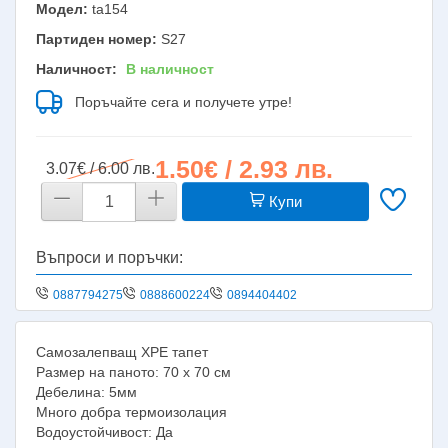
Модел:
ta154
Партиден номер:
S27
Наличност:
В наличност
Поръчайте сега и получете утре!
1.50€ / 2.93 лв.
3.07€ / 6.00 лв.
Купи
Въпроси и поръчки:
0887794275
0888600224
0894404402
Самозалепващ XPE тапет
Размер на паното: 70 х 70 см
Дебелина: 5мм
Много добра термоизолация
Водоустойчивост: Да