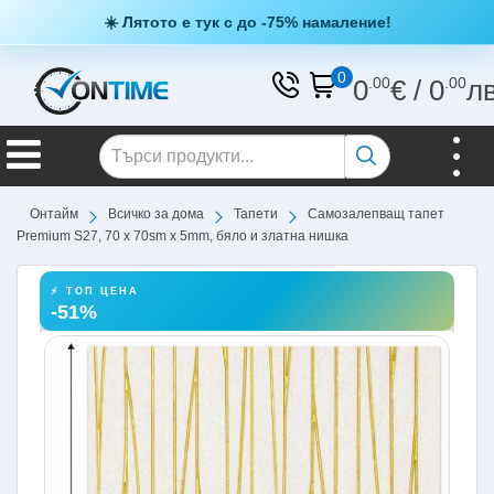
☀️ Лятото е тук с до -75% намаление!
0
0
.00
€
/
0
.00
л
Онтайм
Всичко за дома
Тапети
Самозалепващ тапет
Premium S27, 70 х 70sm х 5mm, бяло и златна нишка
⚡ ТОП ЦЕНА
-51%