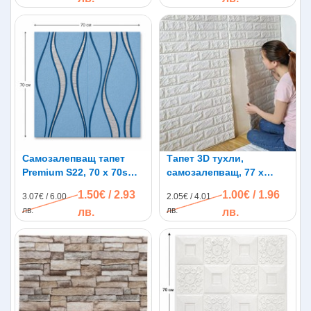
Самозалепващ тапет
Тапет 3D тухли,
Premium S22, 70 х 70sm х
самозалепващ, 77 х
5mm
70см, бял цвят
1.50€ / 2.93
1.00€ / 1.96
3.07€ / 6.00
2.05€ / 4.01
лв.
лв.
лв.
лв.