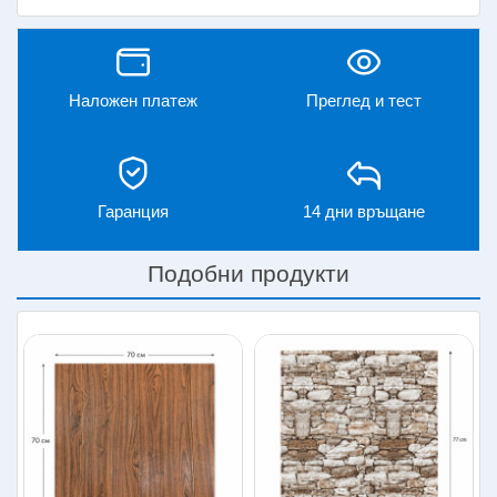
Наложен платеж
Преглед и тест
Гаранция
14 дни връщане
Подобни продукти