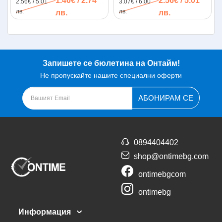
1.40€ / 2.74
2.56€ / 5.01
2.56€ / 5.01
3.07€ / 6.00
77см
лв.
лв.
лв.
лв.
Запишете се бюлетина на Онтайм!
Не пропускайте нашите специални оферти
АБОНИРАМ СЕ
0894404402
shop@ontimebg.com
ontimebgcom
ontimebg
Информация