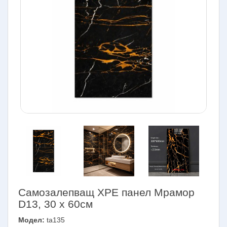
Самозалепващ XPE панел Мрамор
D13, 30 х 60см
Модел:
ta135