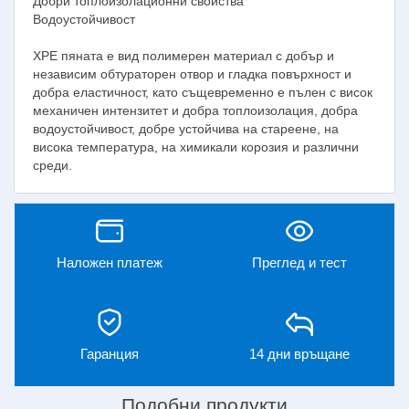
Добри топлоизолационни свойства
Водоустойчивост
XPE пяната е вид полимерен материал с добър и
независим обтураторен отвор и гладка повърхност и
добра еластичност, като същевременно е пълен с висок
механичен интензитет и добра топлоизолация, добра
водоустойчивост, добре устойчива на стареене, на
висока температура, на химикали корозия и различни
среди.
Наложен платеж
Преглед и тест
Гаранция
14 дни връщане
Подобни продукти