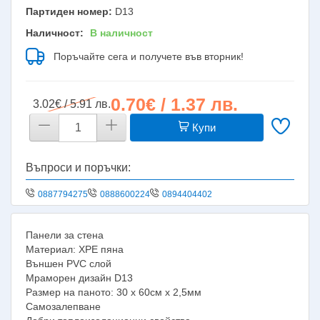
Партиден номер:
D13
Наличност:
В наличност
Поръчайте сега и получете във вторник!
0.70€ / 1.37 лв.
3.02€ / 5.91 лв.
Купи
Въпроси и поръчки:
0887794275
0888600224
0894404402
Панели за стена
Материал: XPE пяна
Външен PVC слой
Мраморен дизайн D13
Размер на паното: 30 х 60см х 2,5мм
Самозалепване