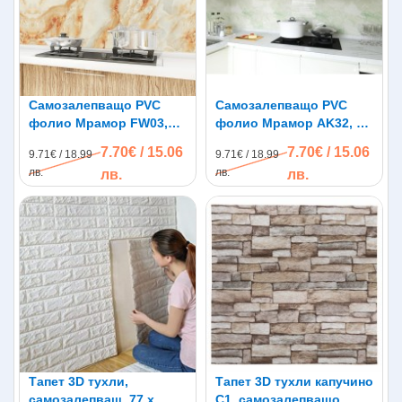
Самозалепващо PVC
Самозалепващо PVC
фолио Мрамор FW03,
фолио Мрамор AK32, 3м
3м x 60см
x 60см
7.70€ / 15.06
7.70€ / 15.06
9.71€ / 18.99
9.71€ / 18.99
лв.
лв.
лв.
лв.
Тапет 3D тухли,
Тапет 3D тухли капучино
самозалепващ, 77 х
C1, самозалепващo