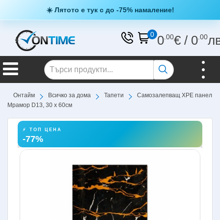
☀️ Лятото е тук с до -75% намаление!
0
0
.00
€
/
0
.00
л
Онтайм
Всичко за дома
Тапети
Самозалепващ XPE панел
Мрамор D13, 30 х 60см
⚡ ТОП ЦЕНА
-77%