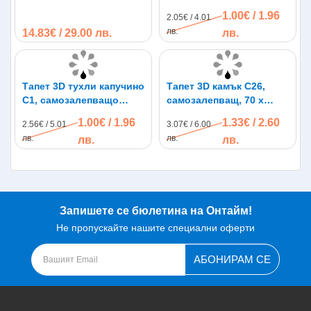
10м х 53см, розови
70см, бял цвят
1.00€ / 1.96
2.05€ / 4.01
мечета
лв.
14.83€ / 29.00 лв.
лв.
Тапет 3D тухли капучино
Тапет 3D камък C26,
C1, самозалепващo
самозалепващ, 70 х
пано, 70 х 77см
77см
1.00€ / 1.96
1.33€ / 2.60
2.56€ / 5.01
3.07€ / 6.00
лв.
лв.
лв.
лв.
Запишете се бюлетина на Онтайм!
Не пропускайте нашите специални оферти
АБОНИРАМ СЕ