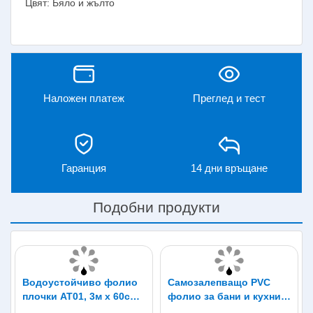
Цвят: Бяло и жълто
Наложен платеж
Преглед и тест
Гаранция
14 дни връщане
Подобни продукти
Водоустойчиво фолио
Самозалепващо PVC
плочки AT01, 3м x 60см,
фолио за бани и кухни
самозалепващо
Мрамор FW22, 3м x 60см