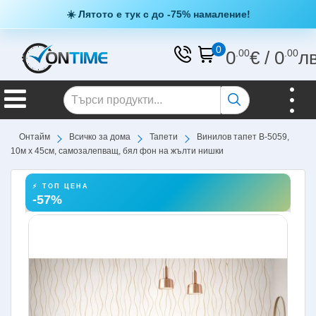
☀️ Лятото е тук с до -75% намаление!
0
0
.00
€
/
0
.00
л
Онтайм
Всичко за дома
Тапети
Винилов тапет B-5059,
10м х 45см, самозалепващ, бял фон на жълти нишки
⚡ ТОП ЦЕНА
-57%