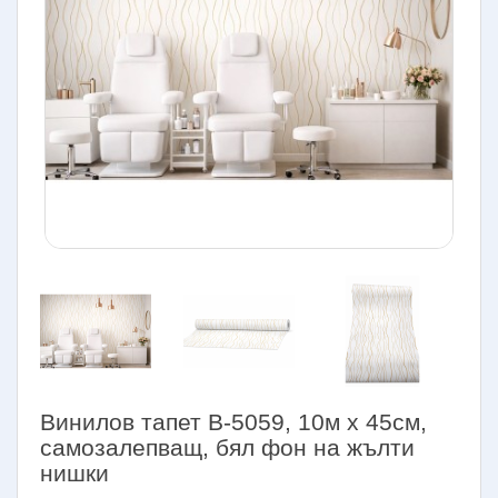
Винилов тапет B-5059, 10м х 45см,
самозалепващ, бял фон на жълти
нишки