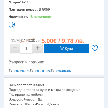
Модел:
ta116
Партиден номер:
B-5059
Наличност:
В наличност
5.00€ / 9.78 лв.
11.76€ / 23.00 лв.
Купи
Въпроси и поръчки:
0887794275
0888600224
0894404402
Винилов тапет B-5059
Подходящ тапет за сухи и мокри помещения
Фолиране на мебели
Водоустойчивост: Да
Размери: 10м. х 45см = 4,5 кв.м.