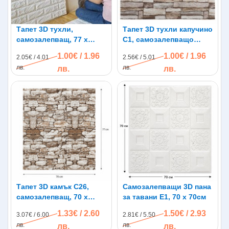
Тапет 3D тухли,
Тапет 3D тухли капучино
самозалепващ, 77 х
C1, самозалепващo
70см, бял цвят
пано, 70 х 77см
1.00€ / 1.96
1.00€ / 1.96
2.05€ / 4.01
2.56€ / 5.01
лв.
лв.
лв.
лв.
Тапет 3D камък C26,
Самозалепващи 3D пана
самозалепващ, 70 х
за тавани E1, 70 х 70см
77см
1.33€ / 2.60
1.50€ / 2.93
3.07€ / 6.00
2.81€ / 5.50
лв.
лв.
лв.
лв.