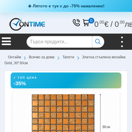
☀️ Лятото е тук с до -75% намаление!
0
0
.00
€
/
0
.00
л
Онтайм
Всичко за дома
Тапети
Златна стъклена мозайка
Gold, 30*30см
⚡ ТОП ЦЕНА
-35%