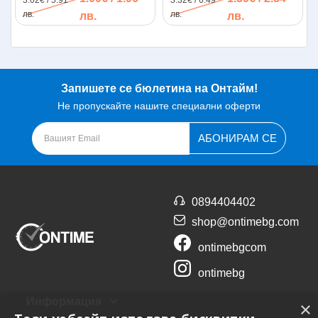
лв.
лв.
лв.
лв.
Запишете се бюлетина на Онтайм!
Не пропускайте нашите специални оферти
АБОНИРАМ СЕ
0894404402
shop@ontimebg.com
ontimebgcom
ontimebg
Информация
×