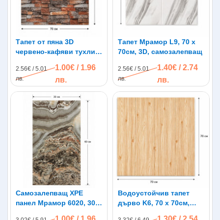
Тапет от пяна 3D
Тапет Мрамор L9, 70 х
червено-кафяви тухли
70см, 3D, самозалепващ
C2, самозалепващи, 70 х
1.00€ / 1.96
1.40€ / 2.74
2.56€ / 5.01
2.56€ / 5.01
77см
лв.
лв.
лв.
лв.
Самозалепващ XPE
Водоустойчив тапет
панел Мрамор 6020, 30 х
дърво K6, 70 х 70см,
60см
самозалепващ
1.00€ / 1.96
1.30€ / 2.54
3.02€ / 5.91
3.32€ / 6.49