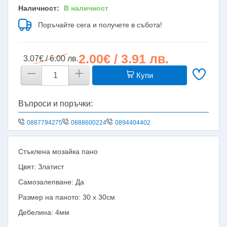
Наличност:
В наличност
Поръчайте сега и получете в събота!
2.00€ / 3.91 лв.
3.07€ / 6.00 лв.
Купи
Въпроси и поръчки:
0887794275
0888600224
0894404402
Стъклена мозайка пано
Цвят: Златист
Самозалепване: Да
Размер на паното: 30 х 30см
Дебелина: 4мм