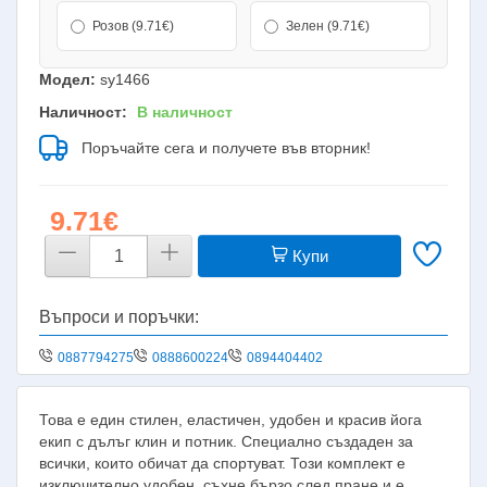
Розов (9.71€)
Зелен (9.71€)
Модел:
sy1466
Наличност:
В наличност
Поръчайте сега и получете във вторник!
9.71€
Купи
Въпроси и поръчки:
0887794275
0888600224
0894404402
Това е един стилен, еластичен, удобен и красив йога
екип с дълъг клин и потник. Специално създаден за
всички, които обичат да спортуват. Този комплект е
изключително удобен, съхне бързо след пране и е