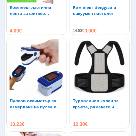
Комплект ластични
Комплект Вендузи и
ленти за фитнес
вакуумен пистолет
тренировки 5бр
4.09€
9.00€
14.83€
Пулсов оксиметър за
Турмалинов колан за
измерване на пулса и
кръста, раменете и
кислорода в кръвта
гърба при болки и
схващания
10.23€
12.30€