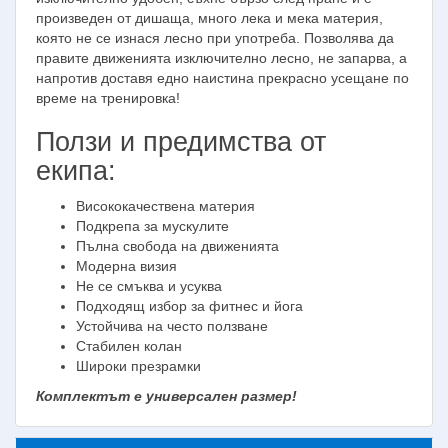
произведен от дишаща, много лека и мека материя,
която не се изнася лесно при употреба. Позволява да
правите движенията изключително лесно, не запарва, а
напротив доставя едно наистина прекрасно усещане по
време на тренировка!
Ползи и предимства от
екипa:
Висококачествена материя
Подкрепа за мускулите
Пълна свобода на движенията
Модерна визия
Не се смъква и усуква
Подходящ избор за фитнес и йога
Устойчива на често ползване
Стабилен колан
Широки презрамки
Комплектът е универсален размер!