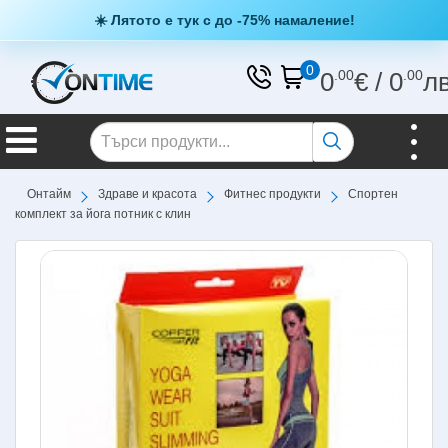
☀️ Лятото е тук с до -75% намаление!
0
0
.00
€
/
0
.00
л
Онтайм
Здраве и красота
Фитнес продукти
Спортен
комплект за йога потник с клин