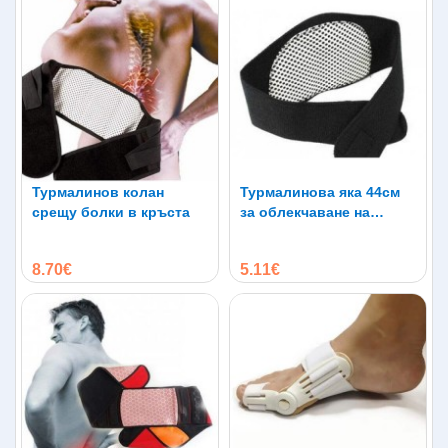
Турмалинов колан
Турмалинова яка 44см
срещу болки в кръста
за облекчаване на
болките в раменете,
главата и врата
8.70€
5.11€