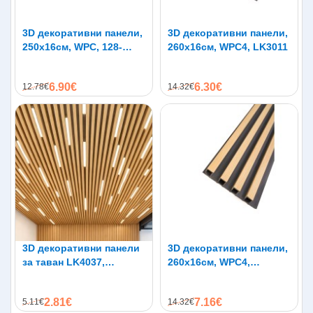
3D декоративни панели,
3D декоративни панели,
250х16см, WPC, 128-
260х16см, WPC4, LK3011
1A06-Black
6.90€
6.30€
12.78€
14.32€
3D декоративни панели
3D декоративни панели,
за таван LK4037,
260х16см, WPC4,
290х4см, WPC4
LK5006, натурален дъб
2.81€
7.16€
5.11€
14.32€