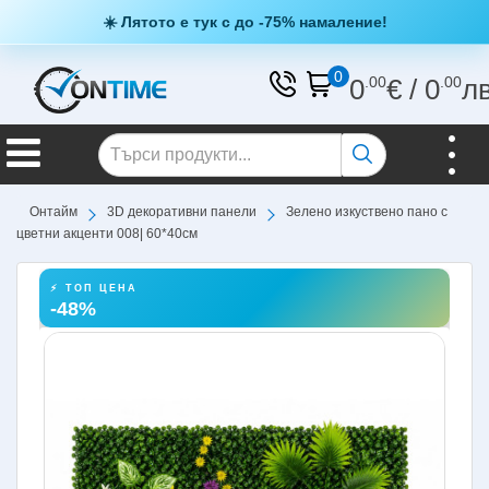
☀️ Лятото е тук с до -75% намаление!
0
0
.00
€
/
0
.00
л
Онтайм
3D декоративни панели
Зелено изкуствено пано с
цветни акценти 008| 60*40см
⚡ ТОП ЦЕНА
-48%