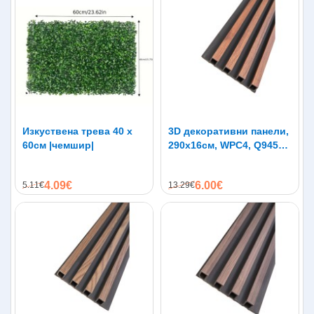
Изкуствена трева 40 х
3D декоративни панели,
60см |чемшир|
290х16см, WPC4, Q9451-
01
4.09€
6.00€
5.11€
13.29€