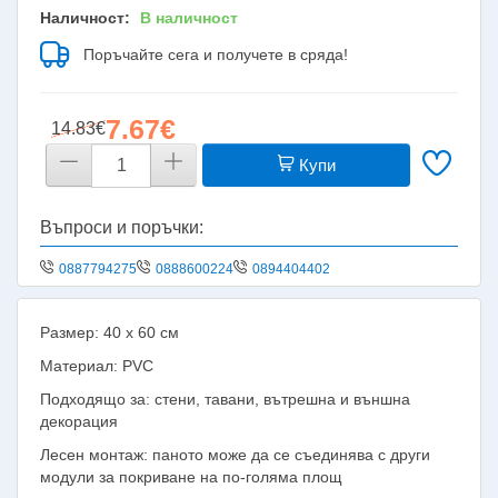
Наличност:
В наличност
Поръчайте сега и получете в сряда!
7.67€
14.83€
Купи
Въпроси и поръчки:
0887794275
0888600224
0894404402
Размер: 40 х 60 см
Материал: PVC
Подходящо за: стени, тавани, вътрешна и външна
декорация
Лесен монтаж: паното може да се съединява с други
модули за покриване на по-голяма площ