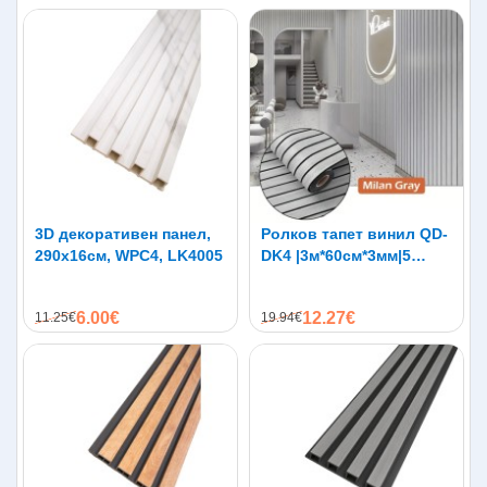
3D декоративен панел,
Ролков тапет винил QD-
290х16см, WPC4, LK4005
DK4 |3м*60см*3мм|5
слоя|самозалепване
6.00€
12.27€
11.25€
19.94€