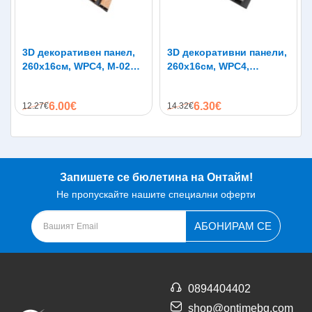
3D декоративен панел,
3D декоративни панели,
260х16см, WPC4, M-026,
260х16см, WPC4,
натурален дъб
LK1018-Black, сиво с
черна основа
6.00€
6.30€
12.27€
14.32€
Запишете се бюлетина на Онтайм!
Не пропускайте нашите специални оферти
АБОНИРАМ СЕ
0894404402
shop@ontimebg.com