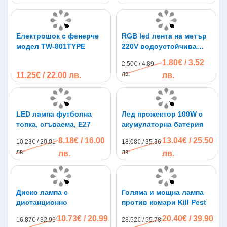
Цветна температура: 6500K (студено бяла
светлина)
Материал: Поликарбонат (PC)
Електрошок с фенерче
RGB led лента на метър
Подходящо за:
модел TW-801TYPE
220V водоустойчива
SMD 5050 60leds/m
Автосервизи
1.80€ / 3.52
2.50€ / 4.89
Детайлинг центрове
лв.
11.25€ / 22.00 лв.
лв.
Гаражи
Автомобилни шоуруми
Фризьорски и барбър салони
Офиси
LED лампа футболна
Лед прожектор 100W с
Фитнес зали
топка, сгъваема, E27
акумулаторна батерия
Магазини и търговски площи
Изложбени и презентационни помещения
8.18€ / 16.00
13.04€ / 25.50
10.23€ / 20.01
18.08€ / 35.36
лв.
лв.
лв.
лв.
Този модел съчетава ефектен дизайн, висока яркост и
надеждност, превръщайки всяко помещение в модерно
и стилно пространство с професионално LED
осветление.
Диско лампа с
Голяма и мощна лампа
дистанционно
против комари Kill Pest
10.73€ / 20.99
20.40€ / 39.90
16.87€ / 32.99
28.52€ / 55.78
Ефектна многолъчева композиция – начин да