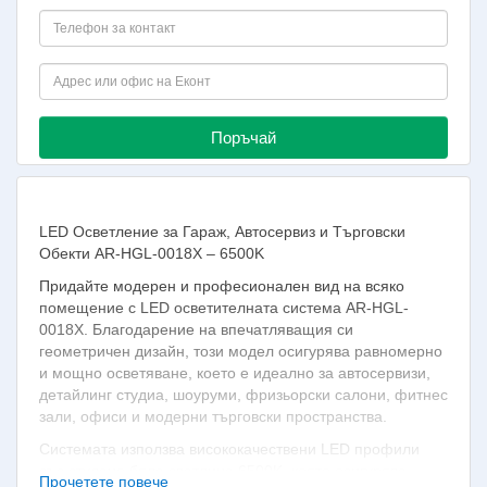
Поръчай
LED Осветление за Гараж, Автосервиз и Търговски
Обекти AR-HGL-0018X – 6500K
Придайте модерен и професионален вид на всяко
помещение с LED осветителната система AR-HGL-
0018X. Благодарение на впечатляващия си
геометричен дизайн, този модел осигурява равномерно
и мощно осветяване, което е идеално за автосервизи,
детайлинг студиа, шоуруми, фризьорски салони, фитнес
зали, офиси и модерни търговски пространства.
Системата използва висококачествени LED профили
със студено бяла светлина 6500K, която осигурява
Прочетете повече