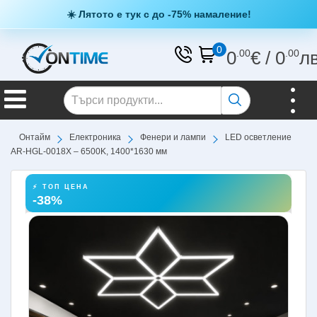
☀️ Лятото е тук с до -75% намаление!
0
0
.00
€
/
0
.00
л
Онтайм
Електроника
Фенери и лампи
LED осветление
AR-HGL-0018X – 6500K, 1400*1630 мм
⚡ ТОП ЦЕНА
-38%