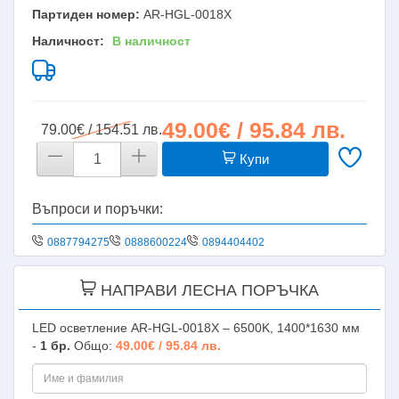
Партиден номер:
AR-HGL-0018X
Наличност:
В наличност
49.00€ / 95.84 лв.
79.00€ / 154.51 лв.
Купи
Въпроси и поръчки:
0887794275
0888600224
0894404402
НАПРАВИ ЛЕСНА ПОРЪЧКА
LED осветление AR-HGL-0018X – 6500K, 1400*1630 мм
-
1
бр.
Общо:
49.00€ / 95.84 лв.