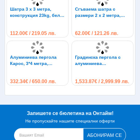
Шатра 3 x 3 метра,
Сгъваема шатра с
конструкция 23kg, бели
размери 2 х 2 метра,
крака, платнище д-800
шагрен
112.00€ / 219.05 лв.
62.00€ / 121.26 лв.
Алуминиева пергола
Градинска пергола с
Карос, 3*4 метра,
алуминиева
подвижен покрив
конструкция двоен
покрив
332.34€ / 650.00 лв.
1,533.87€ / 2,999.99 лв.
Запишете се бюлетина на Онтайм!
Не пропускайте нашите специални оферти
АБОНИРАМ СЕ