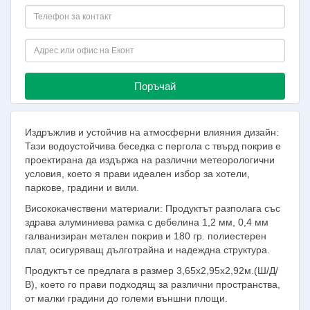
Поръчай
Издръжлив и устойчив на атмосферни влияния дизайн:
Тази водоустойчива беседка с пергола с твърд покрив е
проектирана да издържа на различни метеорологични
условия, което я прави идеален избор за хотели,
паркове, градини и вили.
Висококачествени материали: Продуктът разполага със
здрава алуминиева рамка с дебелина 1,2 мм, 0,4 мм
галванизиран метален покрив и 180 гр. полиестерен
плат, осигуряващ дълготрайна и надеждна структура.
Продуктът се предлага в размер 3,65x2,95х2,92м.(Ш/Д/
В), което го прави подходящ за различни пространства,
от малки градини до големи външни площи.