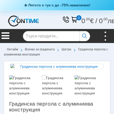
☀️ Лятото е тук с до -75% намаление!
0
0
.00
€
/
0
.00
л
Онтайм
Всичко за градината
Шатри
Градинска пергола с
алуминиева конструкция
Градинска пергола с алуминиева
конструкция