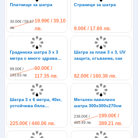
Платнище за шатра
Страници за шатра
19.99€ / 39.10
30.00€ / 58.67
лв.
лв.
9.00€ / 17.60 лв.
Градинска шатра 3 х 3
Шатра за плаж 3 х 3, UV
метра с много здрава
защита, сгъваема, сак
конструкция Шагрен
60.00€ /
99.00€ /
193.63 лв.
117.35 лв.
82.00€ / 160.38 лв.
Шатра 3 х 6 метра, 40кг,
Метален павилион
устойчива бяла
шатра 300х300х270см
конструкция
199.00€ /
238.00€ /
465.49 лв.
225.00€ / 440.06 лв.
389.21 лв.