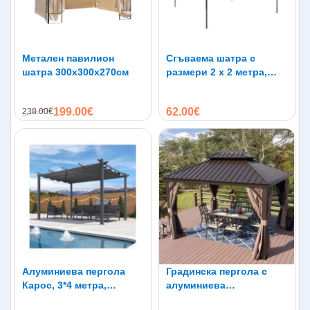
Метален павилион
Сгъваема шатра с
шатра 300х300х270см
размери 2 х 2 метра,
шагрен
199.00€
62.00€
238.00€
Алуминиева пергола
Градинска пергола с
Карос, 3*4 метра,
алуминиева
подвижен покрив
конструкция двоен