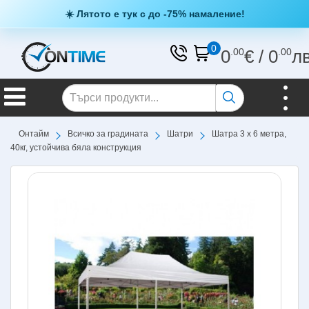
☀️ Лятото е тук с до -75% намаление!
0
0
.00
€
/
0
.00
л
Онтайм
Всичко за градината
Шатри
Шатра 3 х 6 метра,
40кг, устойчива бяла конструкция