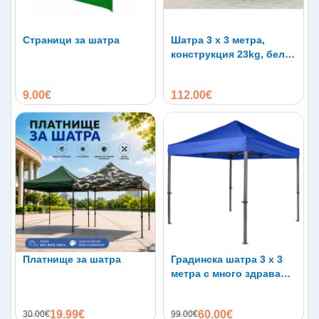
Страници за шатра
Шатра 3 x 3 метра,
конструкция 23kg, бели
крака, платнище д-800
9.00€
112.00€
Платнище за шатра
Градинска шатра 3 х 3
метра с много здрава
конструкция Шагрен
19.99€
60.00€
30.00€
99.00€