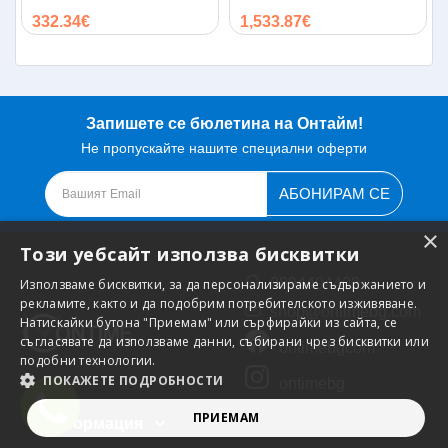
покрив
332.34€
1,533.87€
Запишете се бюлетина на Онтайм!
Не пропускайте нашите специални оферти
АБОНИРАМ СЕ
×
Този уебсайт използва бисквитки
0894404402
Използваме бисквитки, за да персонализираме съдържанието и
рекламите, както и да подобрим потребителското изживяване.
shop@ontimebg.com
Натискайки бутона "Приемам" или сърфирайки из сайта, се
съгласявате да използваме данни, събирани чрез бисквитки или
ontimebgcom
подобни технологии.
ПОКАЖЕТЕ ПОДРОБНОСТИ
ontimebg
ПРИЕМАМ
Информация