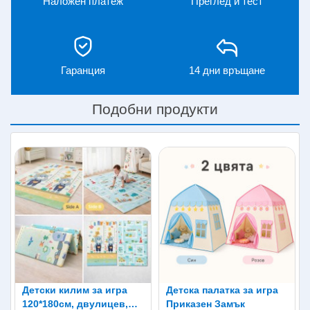
Наложен платеж
Преглед и тест
Гаранция
14 дни връщане
Подобни продукти
Детски килим за игра
Детска палатка за игра
120*180см, двулицев,
Приказен Замък