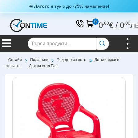
☀️ Лятото е тук с до -75% намаление!
0
0
.00
€
/
0
.00
л
Онтайм
Подаръци
Подарък за дете
Детски маси и
столчета
Детски стол Рая