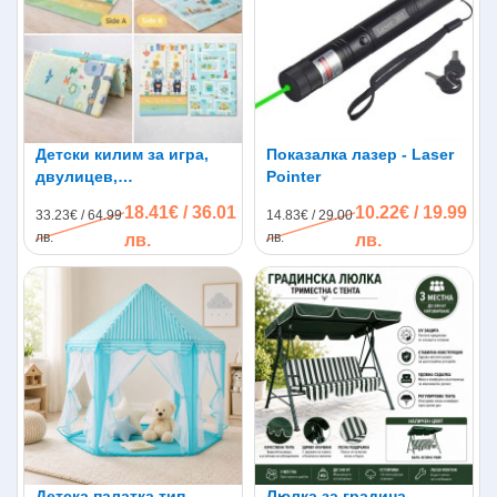
Детски килим за игра,
Показалка лазер - Laser
двулицев,
Pointer
термоизолиращ, XPE
18.41€ / 36.01
10.22€ / 19.99
33.23€ / 64.99
14.83€ / 29.00
пяна, 180*200см
лв.
лв.
лв.
лв.
Детска палатка тип
Люлка за градина