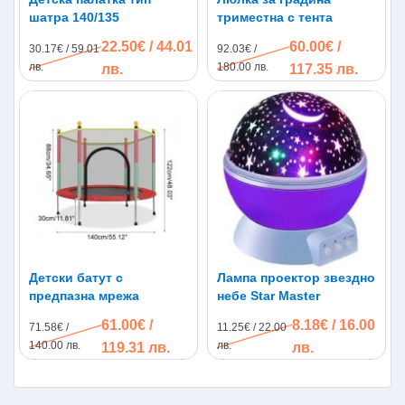
шатра 140/135
триместна с тента
22.50€ / 44.01
60.00€ /
30.17€ / 59.01
92.03€ /
лв.
180.00 лв.
лв.
117.35 лв.
Детски батут с
Лампа проектор звездно
предпазна мрежа
небе Star Master
61.00€ /
8.18€ / 16.00
71.58€ /
11.25€ / 22.00
140.00 лв.
лв.
119.31 лв.
лв.