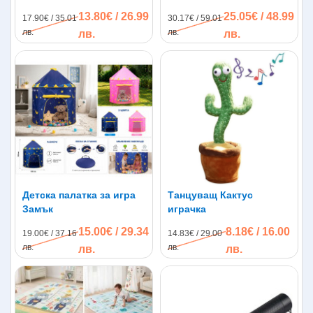
термоизолиращ, XPE
13.80€ / 26.99
25.05€ / 48.99
17.90€ / 35.01
30.17€ / 59.01
пяна
лв.
лв.
лв.
лв.
Детска палатка за игра
Танцуващ Кактус
Замък
играчка
15.00€ / 29.34
8.18€ / 16.00
19.00€ / 37.16
14.83€ / 29.00
лв.
лв.
лв.
лв.