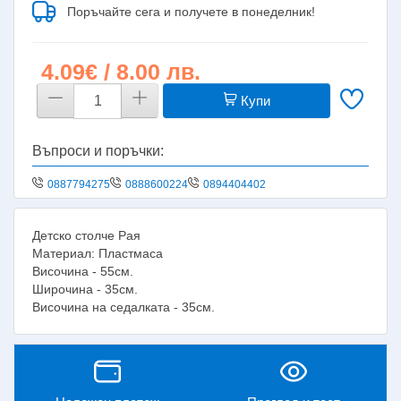
Поръчайте сега и получете в понеделник!
4.09€ / 8.00 лв.
Купи
Въпроси и поръчки:
0887794275
0888600224
0894404402
Детско столче Рая
Материал: Пластмаса
Височина - 55см.
Широчина - 35см.
Височина на седалката - 35см.