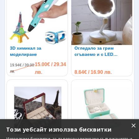
3D химикал за
Огледало за грим
моделиране
сгъваемо и с LED
осветление
15.00€ / 29.34
19.94€ / 39.00
лв.
лв.
8.64€ / 16.90 лв.
×
Този уебсайт използва бисквитки
Използваме бисквитки, за да персонализираме съдържанието и