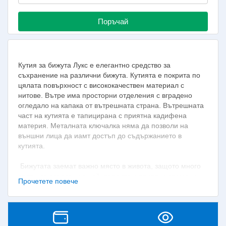
Поръчай
Кутия за бижута Лукс е елегантно средство за
съхранение на различни бижута. Кутията е покрита по
цялата повърхност с висококачествен материал с
нитове. Вътре има просторни отделения с вградено
огледало на капака от вътрешната страна. Вътрешната
част на кутията е тапицирана с приятна кадифена
материя. Металната ключалка няма да позволи на
външни лица да иамт достъп до съдържанието в
кутията.
Бижутата заемат важно място в живота, защото много
от тях са свързани с най -топлите и приятни спомени -
Прочетете повече
подаръци за рождени дни и други паметни дати.
Следователно, обичаните и скъпи за нас неща се
нуждаят и от подобаващо и практично място за
съхранение.