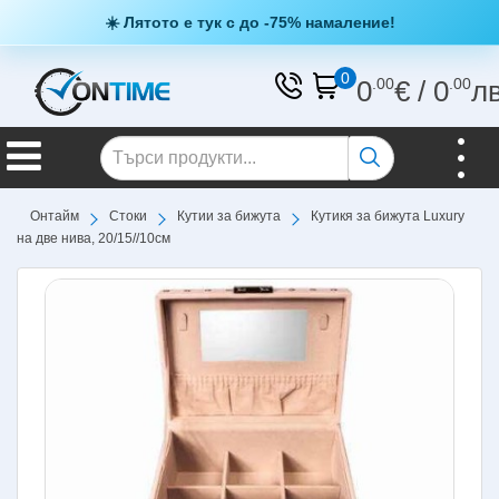
☀️ Лятото е тук с до -75% намаление!
0
0
.00
€
/
0
.00
л
Онтайм
Стоки
Кутии за бижута
Кутикя за бижута Luxury
на две нива, 20/15//10см