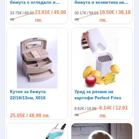
бижута с огледало и
бижута и козметика на
Характеристики:
много отделения A223
две нива Бела
23.01€ / 45.00
18.50€ / 36.18
33.75€ / 66.01
Материал: Метал и еко кожа
30.17€ / 59.01
лв.
Брой нива: Две
лв.
лв.
лв.
Размер в см: 20,5 x 15 x 10
Тегло: 750гр.
Кутия за бижута
Уред за рязане на
22/16/13см, X016
картофи Perfect Fries
6.14€ / 12.01
8.62€ / 16.86
лв.
25.05€ / 48.99 лв.
лв.