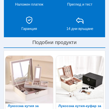
Наложен платеж
Преглед и тест
За удобно и внимателно съхранение е създадена
кутията "Лукс". Изработен е от качествени и издръжливи
материали с твърда рамка и различни предпазни мерки,
за да предпазите бижутата си от драскотини и други
нежелани влияния. Отваряйки кутията ще видите много
Гаранция
14 дни връщане
отделения за съхранение с различни размери: от
пръстени до висулки. Горната част може лесно да се
отстрани и се отваря втора секция с шест отделни
Подобни продукти
клетки, така че съдържанието да не се смесва помежду
си.
Защо си струва да купите кутията-куфар за бижута
"Luxury" точно сега:
Очарователната кутия за бижута ще приюти
удобно всички ваши съкровища
Сама по себе си кутията също е едно невероятно
бижу
Кутията е оборудвана с надеждно заключване
Вътре в кутията ще намерите вградено огледало,
което ще ви помогне да пробвате вашите бижута
Такъв продукт ще бъде приятен и полезен
Луксозна кутия за
Луксозна кутия-куфар за
подарък за всяка жена