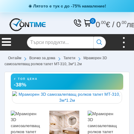
☀️ Лятото е тук с до -75% намаление!
0
0
.00
€
/
0
.00
л
Онтайм
Всичко за дома
Тапети
Мраморен 3D
самозалепващ ролков тапет MT-310, 3м*1.2м
⚡ ТОП ЦЕНА
-38%