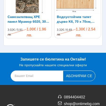
Самозалепващ XPE
Водоустойчив тапет
панел Мрамор 6020, 30 х
дърво K6, 70 х 70см,
60см
самозалепващ
1.00€ / 1.96
1.30€ / 2.54
3.02€ / 5.91
3.32€ / 6.49
лв.
лв.
лв.
лв.
Запишете се бюлетина на Онтайм!
Не пропускайте нашите специални оферти
АБОНИРАМ СЕ
0894404402
shop@ontimebg.com