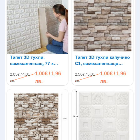
Тапет 3D тухли,
Тапет 3D тухли капучино
самозалепващ, 77 х
C1, самозалепващo
70см, бял цвят
пано, 70 х 77см
1.00€ / 1.96
1.00€ / 1.96
2.05€ / 4.01
2.56€ / 5.01
лв.
лв.
лв.
лв.