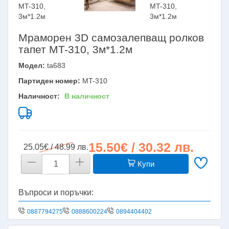
Мраморен 3D самозалепващ ролков
тапет MT-310, 3м*1.2м
Модел:
ta683
Партиден номер:
MT-310
Наличност:
В наличност
15.50€ / 30.32 лв.
25.05€ / 48.99 лв.
Купи
Въпроси и поръчки:
0887794275
0888600224
0894404402