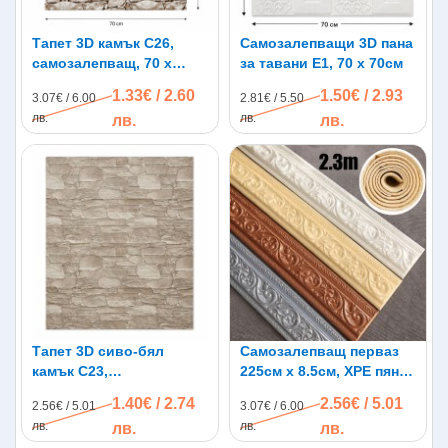
Тапет 3D камък C26,
Самозалепващи 3D пана
самозалепващ, 70 х
за тавани E1, 70 х 70см
77см
1.33€ / 2.60
1.50€ / 2.93
3.07€ / 6.00
2.81€ / 5.50
лв.
лв.
лв.
лв.
Тапет 3D сиво-бял
Самозалепващ перваз
камък C23,
225см х 8.5см, XPE пяна,
самозалепващ, 70 х
водоустойчив
1.40€ / 2.74
2.56€ / 5.01
2.56€ / 5.01
3.07€ / 6.00
77см
лв.
лв.
лв.
лв.