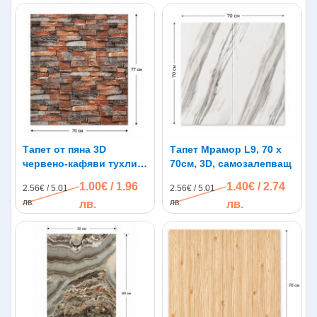
Тапет от пяна 3D
Тапет Мрамор L9, 70 х
червено-кафяви тухли
70см, 3D, самозалепващ
C2, самозалепващи, 70 х
1.00€ / 1.96
1.40€ / 2.74
2.56€ / 5.01
2.56€ / 5.01
77см
лв.
лв.
лв.
лв.