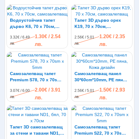
Водоустойчив тапет
Тапет 3D дърво орех
дърво K6, 70 х 70см,
K19, 70 х 70см,
самозалепващ
самозалепващ
1.30€ / 2.54
1.20€ / 2.35
3.32€ / 6.49
2.56€ / 5.01
лв.
лв.
лв.
лв.
Самозалепващ тапет
Самозалепващ панел
Premium S78, 70 х 70sm х
30*60cm*10mm, PE пяна,
5mm
Кожа дизайн
2.00€ / 3.91
1.50€ / 2.93
3.07€ / 6.00
2.56€ / 5.01
лв.
лв.
лв.
лв.
Тапет 3D самозалепващ
Самозалепващ тапет
за стени и тавани ND1,
Premium S22, 70 х 70sm х