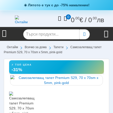
☀️ Лятото е тук с до -75% намаление!
0
0
.00
€
/
0
.00
лв
Онтайм
Всичко за дома
Тапети
Самозалепващ тапет
Premium S29, 70 х 70sm х 5mm, pink-gold
⚡ ТОП ЦЕНА
-31%