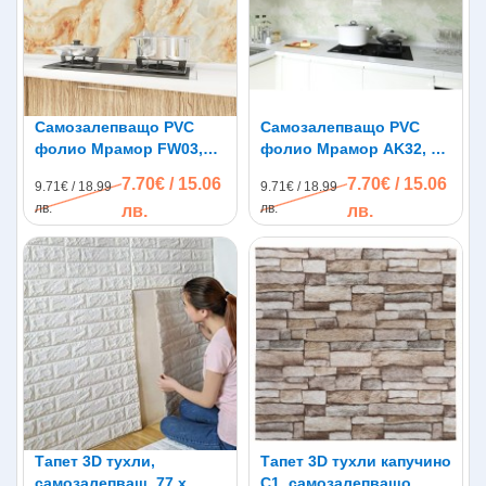
Самозалепващо PVC
Самозалепващо PVC
фолио Мрамор FW03,
фолио Мрамор AK32, 3м
3м x 60см
x 60см
7.70€ / 15.06
7.70€ / 15.06
9.71€ / 18.99
9.71€ / 18.99
лв.
лв.
лв.
лв.
Тапет 3D тухли,
Тапет 3D тухли капучино
самозалепващ, 77 х
C1, самозалепващo