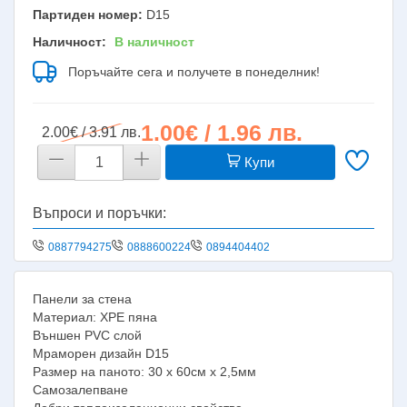
Партиден номер:
D15
Наличност:
В наличност
Поръчайте сега и получете в понеделник!
1.00€ / 1.96 лв.
2.00€ / 3.91 лв.
Купи
Въпроси и поръчки:
0887794275
0888600224
0894404402
Панели за стена
Материал: XPE пяна
Външен PVC слой
Мраморен дизайн D15
Размер на паното: 30 х 60см х 2,5мм
Самозалепване