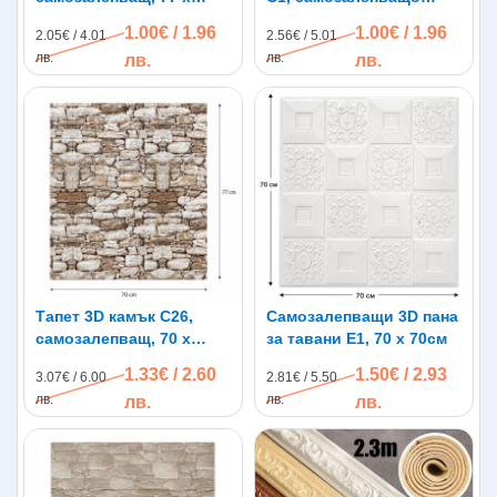
70см, бял цвят
пано, 70 х 77см
1.00€ / 1.96
1.00€ / 1.96
2.05€ / 4.01
2.56€ / 5.01
лв.
лв.
лв.
лв.
Тапет 3D камък C26,
Самозалепващи 3D пана
самозалепващ, 70 х
за тавани E1, 70 х 70см
77см
1.33€ / 2.60
1.50€ / 2.93
3.07€ / 6.00
2.81€ / 5.50
лв.
лв.
лв.
лв.