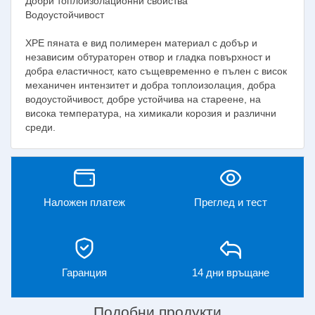
Добри топлоизолационни свойства
Водоустойчивост
XPE пяната е вид полимерен материал с добър и
независим обтураторен отвор и гладка повърхност и
добра еластичност, като същевременно е пълен с висок
механичен интензитет и добра топлоизолация, добра
водоустойчивост, добре устойчива на стареене, на
висока температура, на химикали корозия и различни
среди.
Наложен платеж
Преглед и тест
Гаранция
14 дни връщане
Подобни продукти