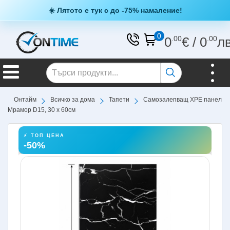
☀️ Лятото е тук с до -75% намаление!
0
0
.00
€
/
0
.00
л
Онтайм
Всичко за дома
Тапети
Самозалепващ XPE панел
Мрамор D15, 30 х 60см
⚡ ТОП ЦЕНА
-50%