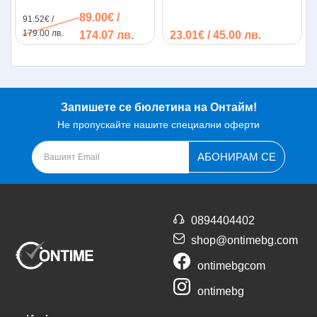
Tefal EY201815, 1500W
инфрачервено
89.00€ /
91.52€ /
нагряване
179.00 лв.
174.07 лв.
23.01€ / 45.00 лв.
Запишете се бюлетина на Онтайм!
Не пропускайте нашите специални оферти
АБОНИРАМ СЕ
0894404402
shop@ontimebg.com
ontimebgcom
ontimebg