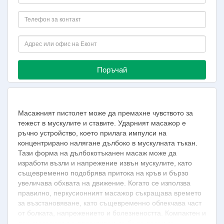
Поръчай
Масажният пистолет може да премахне чувството за
тежест в мускулите и ставите. Ударният масажор е
ръчно устройство, което прилага импулси на
концентрирано налягане дълбоко в мускулната тъкан.
Тази форма на дълбокотъканен масаж може да
изработи възли и напрежение извън мускулите, като
същевременно подобрява притока на кръв и бързо
увеличава обхвата на движение. Когато се използва
правилно, перкусионният масажор съкращава времето
за възстановяване, като същевременно облекчава част
от болката, напрежението и болезнеността. Компактен и
лек, масажорът е проектиран да бъде лесен за