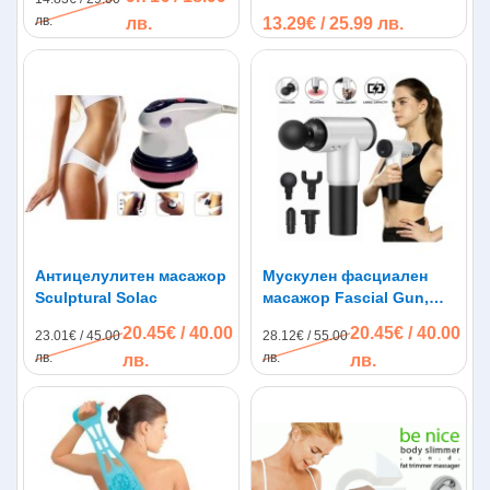
Работно време: от 60 до 90 минути
лв.
лв.
13.29€ / 25.99 лв.
Време за зареждане: 3 часа
Зарядно напрежение: 220 V
Размер: 22,5х17х6,5 см
В комплекта ще намерите:
1 х Фасциален акумулаторен масажор
4 х Сменяеми представки
1 х Адаптер за зареждане
Антицелулитен масажор
Мускулен фасциален
Sculptural Solac
масажор Fascial Gun,
акумулаторна батерия,
20.45€ / 40.00
20.45€ / 40.00
23.01€ / 45.00
28.12€ / 55.00
болки, отслабване
лв.
лв.
лв.
лв.