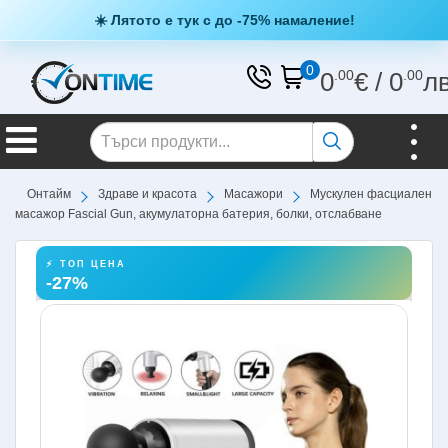
☀️ Лятото е тук с до -75% намаление!
0
0
.00
€
/
0
.00
л
Онтайм
Здраве и красота
Масажори
Мускулен фасциален
масажор Fascial Gun, акумулаторна батерия, болки, отслабване
⚡ ТОП ЦЕНА
-27%