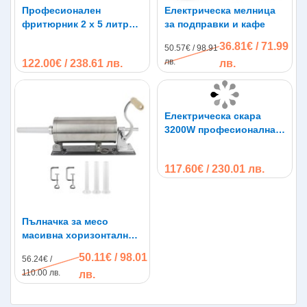
Професионален
Електрическа мелница
фритюрник 2 х 5 литра
за подправки и кафе
2х2500W
36.81€ / 71.99
50.57€ / 98.91
лв.
122.00€ / 238.61 лв.
лв.
Електрическа скара
3200W професионална
две зони на нагряване
65 х 35 см,
117.60€ / 230.01 лв.
металокерамика
Пълначка за месо
масивна хоризонтална
Vanessa 4 kg
50.11€ / 98.01
56.24€ /
110.00 лв.
лв.