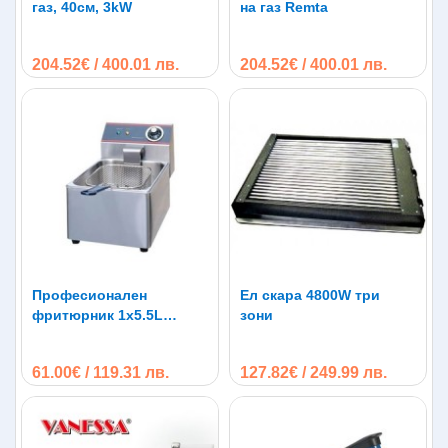
газ, 40см, 3kW
на газ Remta
Гаранционен срок: 12 месеца
204.52€ / 400.01 лв.
204.52€ / 400.01 лв.
Професионален
Ел скара 4800W три
фритюрник 1х5.5L
зони
2500W
61.00€ / 119.31 лв.
127.82€ / 249.99 лв.