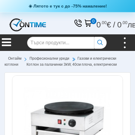
☀️ Лятото е тук с до -75% намаление!
0
0
.00
€
/
0
.00
л
Онтайм
Професионални уреди
Газови и електрически
котлони
Котлон за палачинки 3kW, 40см плоча, електрически