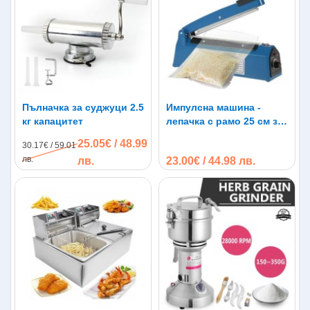
Пълначка за суджуци 2.5
Импулсна машина -
кг капацитет
лепачка с рамо 25 см за
залепване на
25.05€ / 48.99
30.17€ / 59.01
полиетиленови торби
лв.
лв.
23.00€ / 44.98 лв.