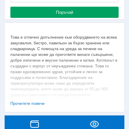
Поръчай
Това е отлично допълнение към оборудването на всяка
закусвалня, бистро, павильон за бързо хранене или
сладкарница. С помощта на уреда за печене на
палачинки ще може да приготвяте винаги съвършени,
добре изпечени и вкусни палачинки и катми. Котлонът е
създаден с корпус от неръждаема стомана. Това го
прави едновременно здрав, устойчив и лесен за
поддръжка и почистване. Благодарение на
терморегулатора може сами да определяте
температурата, която може да варира от 50 до 300
градуса в зависимост от предпочитанията.
Самият котлон разполага с една плоча за печене с
Прочетете повече
дебелина 2 см и диаметър 40 см, което позволява
максимално високо качество при печенето. Уредът е
електрически с мощност 3 kW. Предназначен е както за
катми, палачинки, американски палачинки, така и за