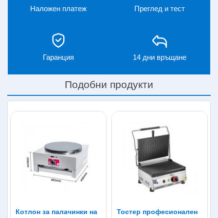
мини палачинки. Развихрете въображението си и
Наложен платеж
Преглед и тест
създайте най-апетитното изкушение, което може да си
представите. Дебелата плоча позволява бавно
нагряване и изстиване, което от съществено значение
за равномерното изпичане и постигането на оптимален
ефект.
Гаранция
14 дни връщане
Ползи и предимства:
Подобни продукти
Корпус от неръждаема стомана
Цвят: черен
Лесен за работа
Лесен за почистване
Чекмедже за съхранение на готовата продукция
Характеристики:
Мощност 3000 W
Електрически
Размери: 45 х 49 х 20 см
Диаметър на плочата – φ 40 см
Дебелина на плочата – 2 см
Котлон за палачинки на
Тостер професионален
Терморегулатор 50 – 300 градуса