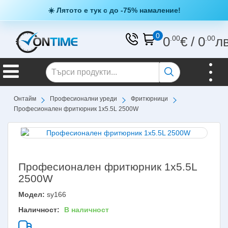
☀️ Лятото е тук с до -75% намаление!
0
0
.00
€
/
0
.00
л
Онтайм
Професионални уреди
Фритюрници
Професионален фритюрник 1х5.5L 2500W
Професионален фритюрник 1х5.5L
2500W
Модел:
sy166
Наличност:
В наличност