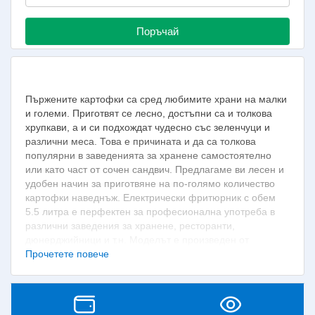
Поръчай
Пържените картофки са сред любимите храни на малки
и големи. Приготвят се лесно, достъпни са и толкова
хрупкави, а и си подхождат чудесно със зеленчуци и
различни меса. Това е причината и да са толкова
популярни в заведенията за хранене самостоятелно
или като част от сочен сандвич. Предлагаме ви лесен и
удобен начин за приготвяне на по-голямо количество
картофки наведнъж. Електрически фритюрник с обем
5.5 литра е перфектен за професионална употреба в
различни заведения за хранене, ресторанти,
дюнерджийници и т.н. Моделът е произведен от
висококачествена неръждаема стомана, осигуряваща
Прочетете повече
устойчивост при интензивно ползване, а за лесното
почистване корпусът му се разглобява напълно.
Разполага с терморегулатор и удобна кошничка.