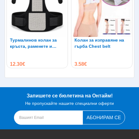
Турмалинов колан за
Колан за изправяне на
кръста, раменете и
гърба Chest belt
гърба при болки и
схващания
12.30€
3.58€
Запишете се бюлетина на Онтайм!
Не пропускайте нашите специални оферти
АБОНИРАМ СЕ