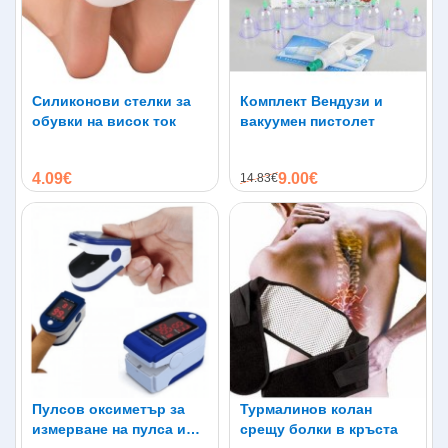
Силиконови стелки за
Комплект Вендузи и
обувки на висок ток
вакуумен пистолет
4.09€
9.00€
14.83€
Пулсов оксиметър за
Турмалинов колан
измерване на пулса и
срещу болки в кръста