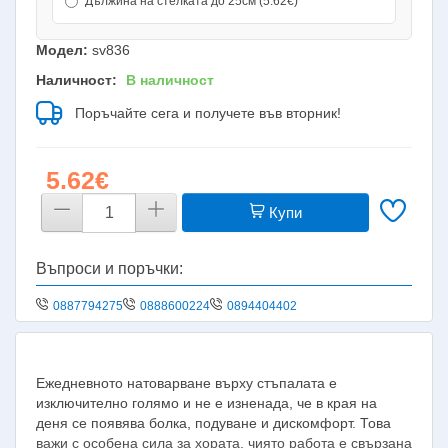
Дължина на стелката до 25см (5.62€)
Модел:
sv836
Наличност:
В наличност
Поръчайте сега и получете във вторник!
5.62€
Купи
Въпроси и поръчки:
0887794275
0888600224
0894404402
Ежедневното натоварване върху стъпалата е
изключително голямо и не е изненада, че в края на
деня се появява болка, подуване и дискомфорт. Това
важи с особена сила за хората, чиято работа е свързана