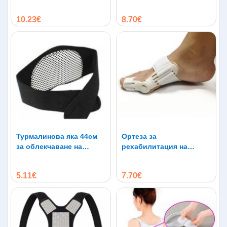
кислорода в кръвта
10.23€
8.70€
Турмалинова яка 44см
Ортеза за
за облекчаване на
рехабилитация на
болките в раменете,
изпъкнало кокалче на
главата и врата
крака
5.11€
7.70€