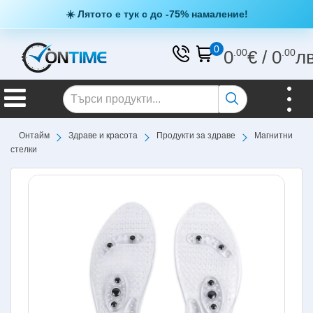
☀️ Лятото е тук с до -75% намаление!
0
0
.00
€
/
0
.00
л
Онтайм
Здраве и красота
Продукти за здраве
Магнитни
стелки