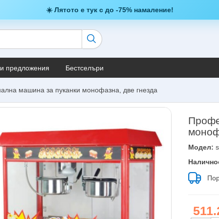
☀️ Лятото е тук с до -75% намаление!
и предложения
Бестселъри
лна машина за пуканки монофазна, две гнезда
Профе
моноф
Модел:
s
Налично
Пор
511.