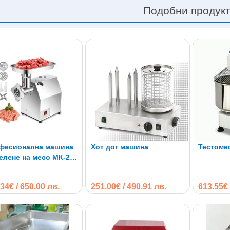
Подобни продук
фесионална машина
Хот дог машина
Тестоме
елене на месо MК-22
W 250kg/h
34€ / 650.00 лв.
251.00€ / 490.91 лв.
613.55€ 