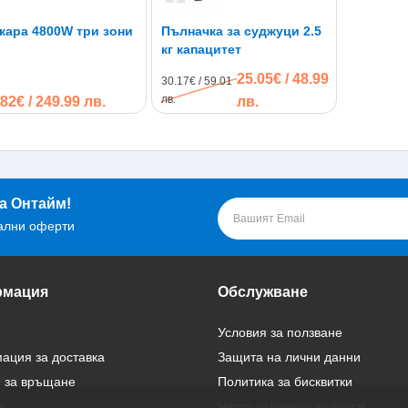
кара 4800W три зони
Пълначка за суджуци 2.5
кг капацитет
25.05€ / 48.99
30.17€ / 59.01
лв.
82€ / 249.99 лв.
лв.
а Онтайм!
ални оферти
мация
Обслужване
Условия за ползване
ция за доставка
Защита на лични данни
 за връщане
Политика за бисквитки
и
Често задавани въпроси