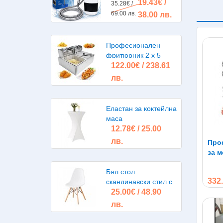
19.43€ /
помпа, акумулаторна
35.28€ /
батерия
69.00 лв.
38.00 лв.
Професионален
фритюрник 2 х 5
122.00€ / 238.61
литра 2х2500W
лв.
Еластан за коктейлна
маса
12.78€ / 25.00
лв.
Про
за м
1100
Бял стол
332.
скандинавски стил с
25.00€ / 48.90
дървени крака Рагнар
лв.