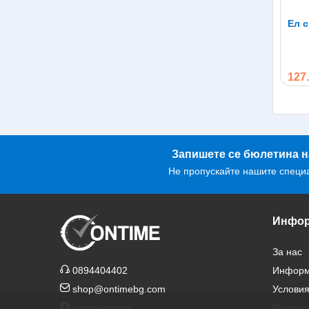
Ел с
127.
Запишете се бюлетина н
Не пропускайте нашите специ
Инфор
За нас
0894404402
Информа
shop@ontimebg.com
Условия
ontimebgcom
Контакт