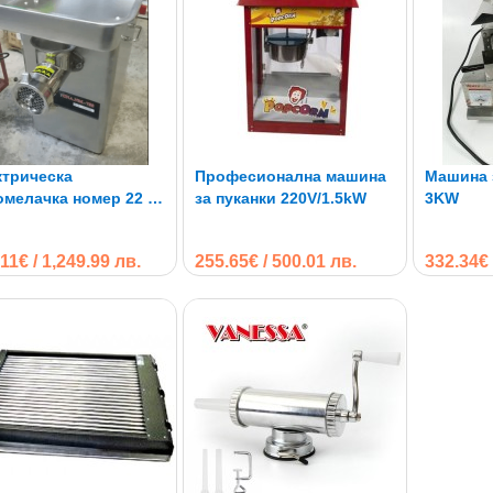
ктрическа
Професионална машина
Машина з
мелачка номер 22 -
за пуканки 220V/1.5kW
3KW
0W
11€ / 1,249.99 лв.
255.65€ / 500.01 лв.
332.34€ 