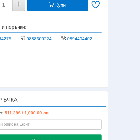
Купи
 и поръчки:
94275
0888600224
0894404402
РЪЧКА
о:
511.29€ / 1,000.00 лв.