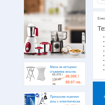
Елек
Те
Маса за кетъринг
сгъваема кръгла
66.47€ /
46.00€ /
диаметър 80см.
130.00
89.97 лв.
лв.
Преносим къмпинг
душ с електрическа