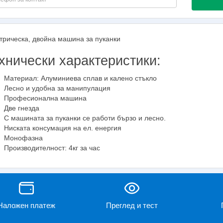
трическа, двойна машина за пуканки
хнически характеристики:
Материал: Алуминиева сплав и калено стъкло
Лесно и удобна за манипулация
Професионална машина
Две гнезда
С машината за пуканки се работи бързо и лесно.
Ниската консумация на ел. енергия
Монофазна
Производителност: 4кг за час
Наложен платеж
Преглед и тест