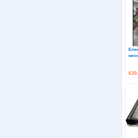
Еле
месо
220
639.