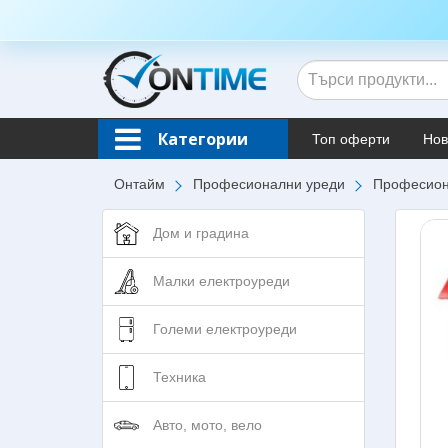
Категории
Топ оферти
Нов
Онтайм
Професионални уреди
Професиона
Дом и градина
Малки електроуреди
Големи електроуреди
Техника
Авто, мото, вело