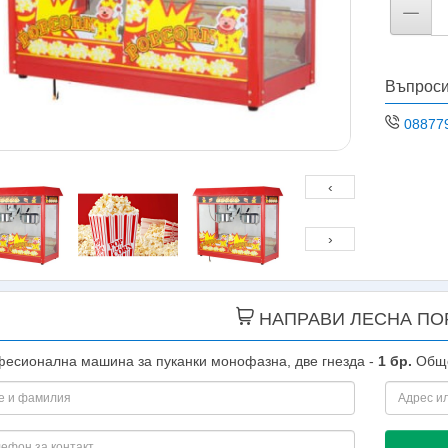
Въпроси
08877
‹
›
НАПРАВИ ЛЕСНА ПО
есионална машина за пуканки монофазна, две гнезда -
1
бр.
Общ