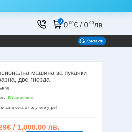
0
0
.00
€
/
0
.00
лв
Контакти
сионална машина за пуканки
азна, две гнезда
v595
ст:
В наличност
ъчайте сега и получете утре!
29€ / 1,000.00 лв.