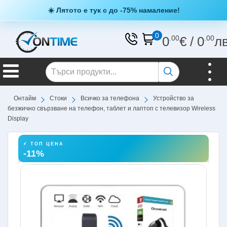
☀️ Лятото е тук с до -75% намаление!
0
0
.00
€
/
0
.00
л
Онтайм
Стоки
Всичко за телефона
Устройство за
безжично свързване на телефон, таблет и лаптоп с телевизор Wireless
Display
⚡ ТОП ЦЕНА
-11%