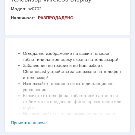
Модел:
sz0702
Наличност:
РАЗПРОДАДЕНО
Огледално изображение на вашия телефон,
таблет или лаптоп върху екрана на телевизора!
Забавления по график и по Ваш избор с
Chromecast устройство за свързване на телефон
и телевизор!
Използвайте телефона си като дистанционно
управление.
Включете от телефона, таблета или лаптопа си
любимото си предаване, филм, презентация или
други.
Наслаждавайте се на висококачествена видео
резолюция и ниско буфериране.
Прочетете повече
Персонализирайте телевизионния си екран!
Високоскоростна безжична връзка!