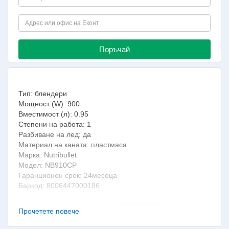
Поръчай
Тип: блендери
Мощност (W): 900
Вместимост (л): 0.95
Степени на работа: 1
Разбиване на лед: да
Материал на каната: пластмаса
Марка: Nutribullet
Модел: NB910CP
Гаранциoнен срок: 24месеца
Баркод: 8006447000186
Кухненски блендер Nutribullet NB910CP 900 е
Прочетете повече
хранителен екстрактор вече с по-мощен мотор 900W.