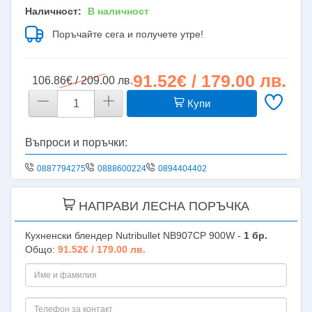
Наличност:
В наличност
Поръчайте сега и получете утре!
91.52€ / 179.00 лв.
106.86€ / 209.00 лв.
Купи
Въпроси и поръчки:
0887794275
0888600224
0894404402
НАПРАВИ ЛЕСНА ПОРЪЧКА
Кухненски блендер Nutribullet NB907CP 900W -
1
бр.
Общо:
91.52€ / 179.00 лв.