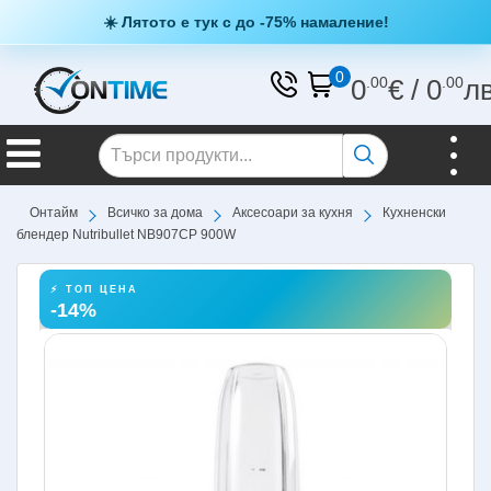
☀️ Лятото е тук с до -75% намаление!
0
0
.00
€
/
0
.00
л
Онтайм
Всичко за дома
Аксесоари за кухня
Кухненски
блендер Nutribullet NB907CP 900W
⚡ ТОП ЦЕНА
-14%