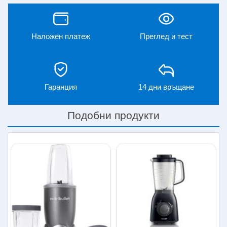
Екстракторът оптимизира храненето на повече от 10
милиона души по света. PRO 900 и предишната серия
кухненски блендери използва специална технология за
извличането на всички важни витамини и вещества от
Наложен платеж
Преглед и тест
плодовете, зеленчуците и ядките.
За разлика от другите кухненски блендери, този уред
смила и достига до полезните съставки дори на семена,
листа, стебла, кори и люспи. Блендерът PRO 900 със
Гаранция
14 дни връщане
своите специални остриета и вече по-мощен двигател
900W разбива замразени плодове, семена и ядки и ги
прави в еднородна смес от витамини, минерали,
Подобни продукти
протеини и незаменими мастни киселини.
Обикновените сокоизтисквачки и кухненски блендери
нямат възможностите на това уникално устройство.
Получените напитки, коктейли и пюрета се наричат
Нутрибласт(Nutriblast), експлозивна смес от полезни
вещества. В забързаните ни и изпълнени със стрес
делници този блендер може да ни даде всички полезни
и необходими витамини и вещества концентрирани в
една чаша. Не винаги намираме време за хранене и се
чувстваме уморени, не сдъвкваме достатъчно храната!?
Просто за минути приготвяме нещо добро за тялото ни