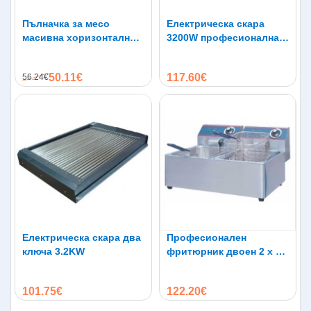
Пълначка за месо
Електрическа скара
масивна хоризонтална
3200W професионална
Vanessa 4 kg
две зони на нагряване
65 х 35 см,
50.11€
117.60€
56.24€
металокерамика
Електрическа скара два
Професионален
ключа 3.2KW
фритюрник двоен 2 х 5
литра
101.75€
122.20€