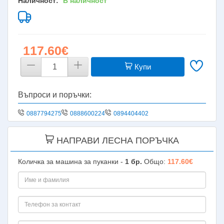
Наличност:
В наличност
117.60€
Купи
Въпроси и поръчки:
0887794275
0888600224
0894404402
НАПРАВИ ЛЕСНА ПОРЪЧКА
Количка за машина за пуканки -
1
бр.
Общо:
117.60€