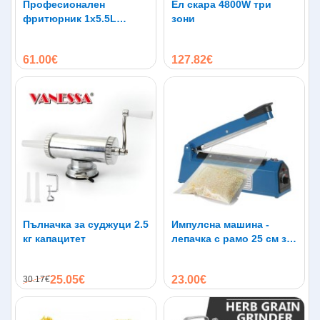
Професионален
Технически параметри:
Ел скара 4800W три
фритюрник 1х5.5L
зони
Тегло: 16кг
2500W
Размери (Д х Ш х В): 94 х 37 х 82 см.
61.00€
127.82€
Пълначка за суджуци 2.5
Импулсна машина -
кг капацитет
лепачка с рамо 25 см за
залепване на
полиетиленови торби
25.05€
23.00€
30.17€