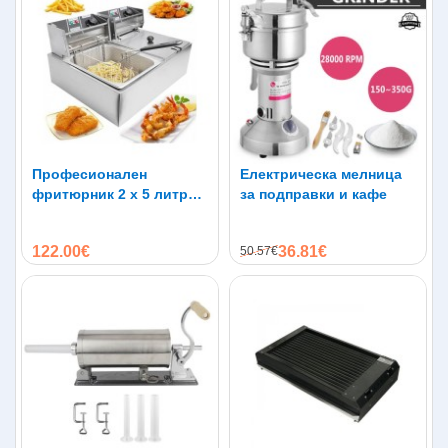
Професионален
Електрическа мелница
фритюрник 2 х 5 литра
за подправки и кафе
2х2500W
122.00€
36.81€
50.57€