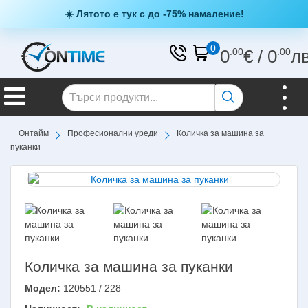
☀️ Лятото е тук с до -75% намаление!
0
0
.00
€
/
0
.00
л
Онтайм
Професионални уреди
Количка за машина за
пуканки
Количка за машина за пуканки
Модел:
120551 / 228