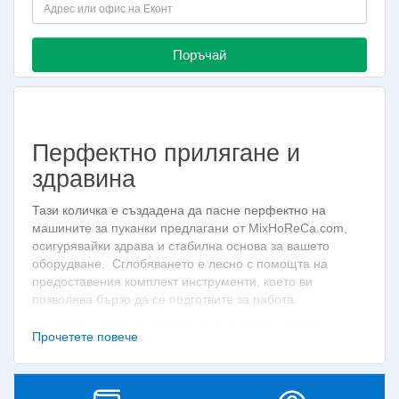
Поръчай
Перфектно прилягане и
здравина
Тази количка е създадена да пасне перфектно на
машините за пуканки предлагани от MixHoReCa.com,
осигурявайки здрава и стабилна основа за вашето
оборудване. Сглобяването е лесно с помощта на
предоставения комплект инструменти, което ви
позволява бързо да се подготвите за работа.
Здравата конструкция на
Количка за машина за
Прочетете повече
пуканки
гарантира, че вашата машина за пуканки
остава стабилна и защитена по време на
транспортиране.